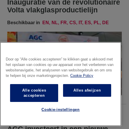
Inauguratie van de revolutionaire
Volta vlakglasproductielijn
Beschikbaar in
EN
NL
FR
CS
IT
ES
PL
DE
Door op “Alle cookies accepteren” te klikken gaat u akkoord met
het opslaan van cookies op uw apparaat voor het verbeteren van
websitenavigatie, het analyseren van websitegebruik en om ons
te helpen bij onze marketingprojecten.
Cookie Policy
Alle cookies
Alles afwijzen
accepteren
Cookie-instellingen
13.01.2025
Persbericht
AGC investeert in een nieuwe