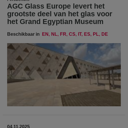
AGC Glass Europe levert het
grootste deel van het glas voor
het Grand Egyptian Museum
Beschikbaar in
EN
NL
FR
CS
IT
ES
PL
DE
04.11.2025