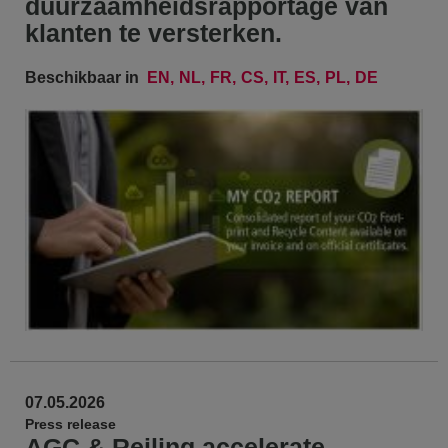
duurzaamheidsrapportage van
klanten te versterken.
Beschikbaar in
EN
NL
FR
CS
IT
ES
PL
DE
07.05.2026
Press release
AGC & Reiling accelerate