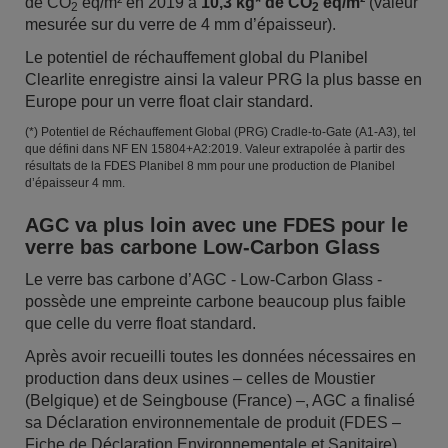
de CO
éq/m² en 2019 à
10,3 kg* de CO
éq/m²
(valeur
2
2
mesurée sur du verre de 4 mm d’épaisseur).
Le potentiel de réchauffement global du Planibel
Clearlite enregistre ainsi la valeur PRG la plus basse en
Europe pour un verre float clair standard.
(*) Potentiel de Réchauffement Global (PRG) Cradle-to-Gate (A1-A3), tel
que défini dans NF EN 15804+A2:2019. Valeur extrapolée à partir des
résultats de la FDES Planibel 8 mm pour une production de Planibel
d’épaisseur 4 mm.
AGC va plus loin avec une FDES pour le
verre bas carbone Low-Carbon Glass
Le verre bas carbone d’AGC - Low-Carbon Glass -
possède une empreinte carbone beaucoup plus faible
que celle du verre float standard.
Après avoir recueilli toutes les données nécessaires en
production dans deux usines – celles de Moustier
(Belgique) et de Seingbouse (France) –, AGC a finalisé
sa Déclaration environnementale de produit (FDES –
Fiche de Déclaration Environnementale et Sanitaire)