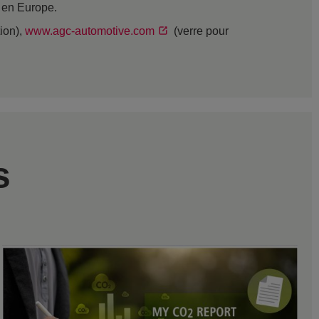
s en Europe.
tion),
www.agc-automotive.com
(verre pour
s