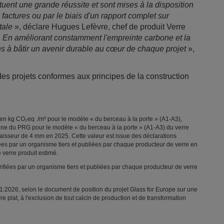
uent une grande réussite et sont mises à la disposition
factures ou par le biais d'un rapport complet sur
tale
», déclare Hugues Lefèvre, chef de produit Verre
«
En améliorant constamment l'empreinte carbone et la
ns à bâtir un avenir durable au cœur de chaque projet
»,
des projets conformes aux principes de la construction
 en kg CO₂eq ./m² pour le modèle « du berceau à la porte » (A1-A3),
 du PRG pour le modèle « du berceau à la porte » (A1-A3) du verre
paisseur de 4 mm en 2025. Cette valeur est issue des déclarations
es par un organisme tiers et publiées par chaque producteur de verre en
 verre produit estimé.
érifiées par un organisme tiers et publiées par chaque producteur de verre
:2026, selon le document de position du projet Glass for Europe sur une
 plat, à l'exclusion de tout calcin de production et de transformation