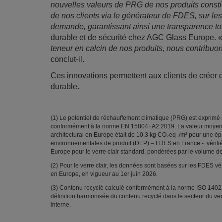
nouvelles valeurs de PRG de nos produits constit
de nos clients via le générateur de FDES, sur les 
demande, garantissant ainsi une transparence to
durable et de sécurité chez AGC Glass Europe. 
teneur en calcin de nos produits, nous contribuo
conclut-il.
Ces innovations permettent aux clients de créer 
durable.
(1) Le potentiel de réchauffement climatique (PRG) est exprimé
conformément à la norme EN 15804+A2:2019. La valeur moyenne
architectural en Europe était de 10,3 kg CO₂eq ./m² pour une é
environnementales de produit (DEP) – FDES en France - vérifié
Europe pour le verre clair standard, pondérées par le volume de
(2) Pour le verre clair, les données sont basées sur les FDES v
en Europe, en vigueur au 1er juin 2026.
(3) Contenu recyclé calculé conformément à la norme ISO 14021
définition harmonisée du contenu recyclé dans le secteur du verre
interne.