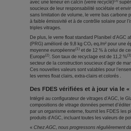
(3)
avec une teneur en calcin (verre recyclé)
supéri
soucieux de leur responsabilité sociétale et envi
sans limitation de volume, le verre bas carbone 
à faible émissivité et à de contrôle solaire pour 
triples vitrages.
De plus, le verre float standard Planibel d'AGC 
(PRG) amélioré de 9,8 kg CO₂ eq./m² pour une 
(1)
moyenne européenne
et de 12 % à celui de ce
(2)
(3
Europe
. Son taux de recyclage est de 11,2 %
secteur de la construction soucieux d'agir de m
Ces nouvelles valeurs sont valables pour l'ense
les verres float clairs, extra-clairs et colorés .
Des FDES vérifiées et à jour via le 
Intégré au configurateur de vitrages d'AGC, le 
compositions de vitrage données permet d’éditer
par un organisme externe, fournit les FDES les p
produits d'AGC, incluant toutes les valeurs de p
«
Chez AGC, nous progressons régulièrement da