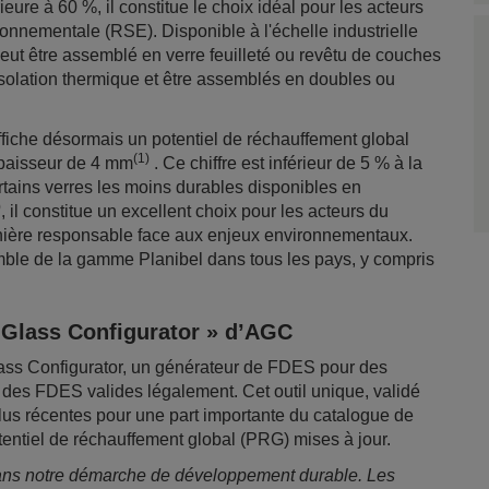
eure à 60 %, il constitue le choix idéal pour les acteurs
ronnementale (RSE). Disponible à l'échelle industrielle
peut être assemblé en verre feuilleté ou revêtu de couches
l'isolation thermique et être assemblés en doubles ou
affiche désormais un potentiel de réchauffement global
(1)
épaisseur de 4 mm
. Ce chiffre est inférieur de 5 % à la
rtains verres les moins durables disponibles en
)
, il constitue un excellent choix pour les acteurs du
anière responsable face aux enjeux environnementaux.
mble de la gamme Planibel dans tous les pays, y compris
« Glass Configurator » d’AGC
Glass Configurator, un générateur de FDES pour des
 des FDES valides légalement. Cet outil unique, validé
lus récentes pour une part importante du catalogue de
otentiel de réchauffement global (PRG) mises à jour.
ns notre démarche de développement durable. Les