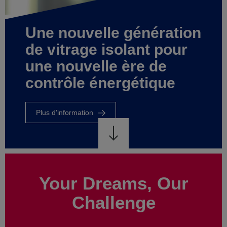
et
de
on
l'énergie
photovoltaïque
Plus
d'information
Your Dreams, Our
Challenge