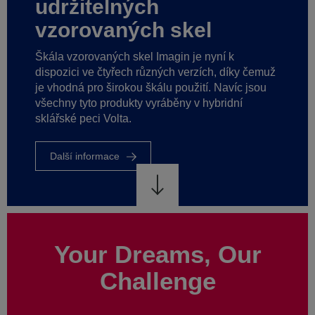
CO2
v
průmyslu
plochého
muž
skla.
u
Další
informace
Your Dreams, Our
Challenge