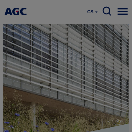
CS
Domů
Právní upozornění