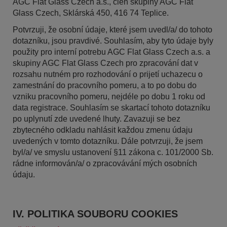
AGC Flat Glass Czech a.s., clen skupiny AGC Flat
Glass Czech, Sklárská 450, 416 74 Teplice.
Potvrzuji, že osobní údaje, které jsem uvedl/a/ do tohoto
dotazníku, jsou pravdivé. Souhlasím, aby tyto údaje byly
použity pro interní potrebu AGC Flat Glass Czech a.s. a
skupiny AGC Flat Glass Czech pro zpracování dat v
rozsahu nutném pro rozhodování o prijetí uchazecu o
zamestnání do pracovního pomeru, a to po dobu do
vzniku pracovního pomeru, nejdéle po dobu 1 roku od
data registrace. Souhlasím se skartací tohoto dotazníku
po uplynutí zde uvedené lhuty. Zavazuji se bez
zbytecného odkladu nahlásit každou zmenu údaju
uvedených v tomto dotazníku. Dále potvrzuji, že jsem
byl/a/ ve smyslu ustanovení §11 zákona c. 101/2000 Sb.
rádne informován/a/ o zpracovávání mých osobních
údaju.
IV. POLITIKA SOUBORU COOKIES