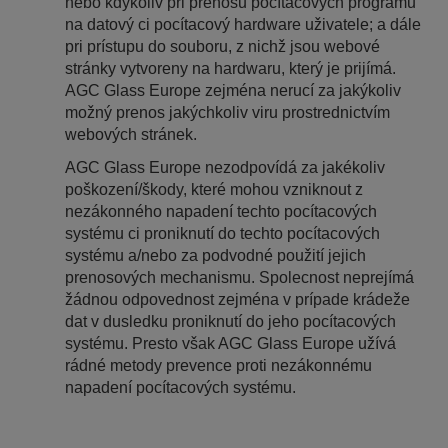
nebo kdykoliv pri prenosu pocítacových programu
na datový ci pocítacový hardware uživatele; a dále
pri prístupu do souboru, z nichž jsou webové
stránky vytvoreny na hardwaru, který je prijímá.
AGC Glass Europe zejména nerucí za jakýkoliv
možný prenos jakýchkoliv viru prostrednictvím
webových stránek.
AGC Glass Europe nezodpovídá za jakékoliv
poškození/škody, které mohou vzniknout z
nezákonného napadení techto pocítacových
systému ci proniknutí do techto pocítacových
systému a/nebo za podvodné použití jejich
prenosových mechanismu. Spolecnost neprejímá
žádnou odpovednost zejména v prípade krádeže
dat v dusledku proniknutí do jeho pocítacových
systému. Presto však AGC Glass Europe užívá
rádné metody prevence proti nezákonnému
napadení pocítacových systému.