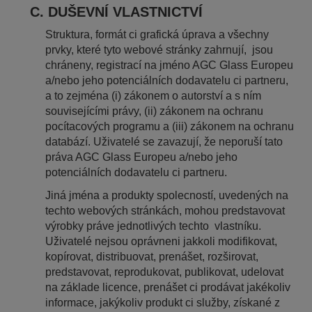
C. DUŠEVNÍ VLASTNICTVÍ
Struktura, formát ci grafická úprava a všechny
prvky, které tyto webové stránky zahrnují, jsou
chráneny, registrací na jméno AGC Glass Europeu
a/nebo jeho potenciálních dodavatelu ci partneru,
a to zejména (i) zákonem o autorství a s ním
souvisejícími právy, (ii) zákonem na ochranu
pocítacových programu a (iii) zákonem na ochranu
databází. Uživatelé se zavazují, že neporuší tato
práva AGC Glass Europeu a/nebo jeho
potenciálních dodavatelu ci partneru.
Jiná jména a produkty spolecností, uvedených na
techto webových stránkách, mohou predstavovat
výrobky práve jednotlivých techto vlastníku.
Uživatelé nejsou oprávneni jakkoli modifikovat,
kopírovat, distribuovat, prenášet, rozširovat,
predstavovat, reprodukovat, publikovat, udelovat
na základe licence, prenášet ci prodávat jakékoliv
informace, jakýkoliv produkt ci služby, získané z