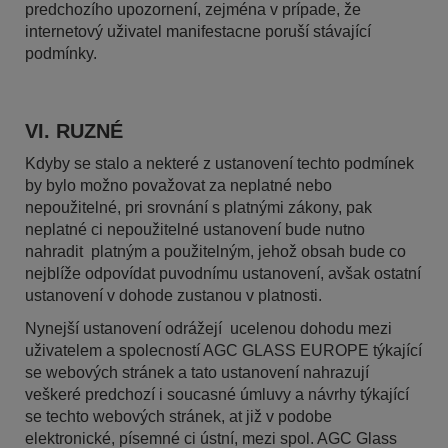
predchozího upozornení, zejména v prípade, že
internetový uživatel manifestacne poruší stávající
podmínky.
VI. RUZNÉ
Kdyby se stalo a nekteré z ustanovení techto podmínek
by bylo možno považovat za neplatné nebo
nepoužitelné, pri srovnání s platnými zákony, pak
neplatné ci nepoužitelné ustanovení bude nutno
nahradit platným a použitelným, jehož obsah bude co
nejblíže odpovídat puvodnímu ustanovení, avšak ostatní
ustanovení v dohode zustanou v platnosti.
Nynejší ustanovení odrážejí ucelenou dohodu mezi
uživatelem a spolecností AGC GLASS EUROPE týkající
se webových stránek a tato ustanovení nahrazují
veškeré predchozí i soucasné úmluvy a návrhy týkající
se techto webových stránek, at již v podobe
elektronické, písemné ci ústní, mezi spol. AGC Glass