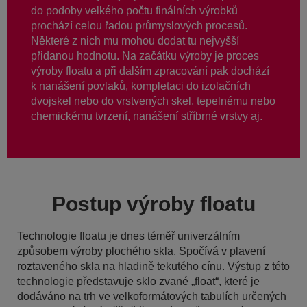
do podoby velkého počtu finálních výrobků
prochází celou řadou průmyslových procesů.
Některé z nich mu mohou dodat tu nejvyšší
přidanou hodnotu. Na začátku výroby je proces
výroby floatu a při dalším zpracování pak dochází
k nanášení povlaků, kompletaci do izolačních
dvojskel nebo do vrstvených skel, tepelnému nebo
chemickému tvrzení, nanášení stříbrné vrstvy aj.
Postup výroby floatu
Technologie floatu je dnes téměř univerzálním
způsobem výroby plochého skla. Spočívá v plavení
roztaveného skla na hladině tekutého cínu. Výstup z této
technologie představuje sklo zvané „float“, které je
dodáváno na trh ve velkoformátových tabulích určených