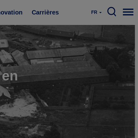
novation
Carrières
FR
 en