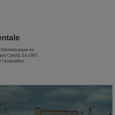
entale
-Tchécoslovaquie en
lass Czech). En 1997,
 l’acquisition