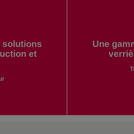
solutions
Une gamm
uction et
verri
T
ur