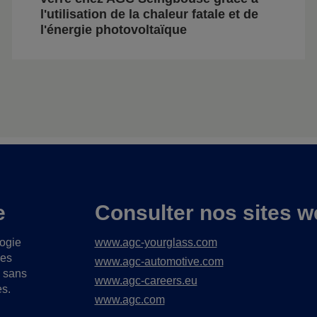
l'utilisation de la chaleur fatale et de
l'énergie photovoltaïque
e
Consulter nos sites w
logie
www.agc-yourglass.com
ues
www.agc-automotive.com
s sans
www.agc-careers.eu
es.
www.agc.com