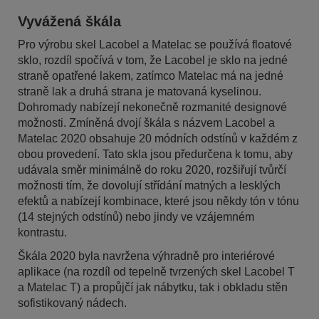
Vyvážená škála
Pro výrobu skel Lacobel a Matelac se používá floatové
sklo, rozdíl spočívá v tom, že Lacobel je sklo na jedné
straně opatřené lakem, zatímco Matelac má na jedné
straně lak a druhá strana je matovaná kyselinou.
Dohromady nabízejí nekonečně rozmanité designové
možnosti. Zmíněná dvojí škála s názvem Lacobel a
Matelac 2020 obsahuje 20 módních odstínů v každém z
obou provedení. Tato skla jsou předurčena k tomu, aby
udávala směr minimálně do roku 2020, rozšiřují tvůrčí
možnosti tím, že dovolují střídání matných a lesklých
efektů a nabízejí kombinace, které jsou někdy tón v tónu
(14 stejných odstínů) nebo jindy ve vzájemném
kontrastu.
Škála 2020 byla navržena výhradně pro interiérové
aplikace (na rozdíl od tepelně tvrzených skel Lacobel T
a Matelac T) a propůjčí jak nábytku, tak i obkladu stěn
sofistikovaný nádech.