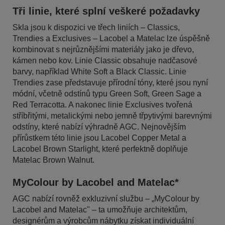
Tři linie, které splní veškeré požadavky
Skla jsou k dispozici ve třech liniích – Classics,
Trendies a Exclusives – Lacobel a Matelac lze úspěšně
kombinovat s nejrůznějšími materiály jako je dřevo,
kámen nebo kov. Linie Classic obsahuje nadčasové
barvy, například White Soft a Black Classic. Linie
Trendies zase představuje přírodní tóny, které jsou nyní
módní, včetně odstínů typu Green Soft, Green Sage a
Red Terracotta. A nakonec linie Exclusives tvořená
stříbřitými, metalickými nebo jemně třpytivými barevnými
odstíny, které nabízí výhradně AGC. Nejnovějším
přírůstkem této linie jsou Lacobel Copper Metal a
Lacobel Brown Starlight, které perfektně doplňuje
Matelac Brown Walnut.
MyColour by Lacobel and Matelac*
AGC nabízí rovněž exkluzivní službu – „MyColour by
Lacobel and Matelac" – ta umožňuje architektům,
designérům a výrobcům nábytku získat individuální