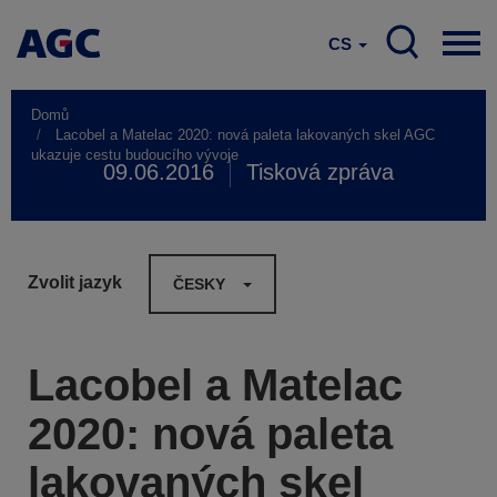
CS
Domů
Lacobel a Matelac 2020: nová paleta lakovaných skel AGC
ukazuje cestu budoucího vývoje
09.06.2016
Tisková zpráva
Zvolit jazyk
ČESKY
Lacobel a Matelac
2020: nová paleta
lakovaných skel