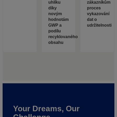
uhlíku
zákazníkům
díky
proces
novým
vykazování
hodnotám
dat o
GWP a
udržitelnosti
podílu
recyklovaného
obsahu
Your Dreams, Our