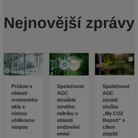
Nejnovější zprávy
Průlom v
Společnost
Společnost
oblasti
AGC
AGC
vrstveného
dosáhla
zavádí
skla s
nového
službu
nízkou
milníku v
„My CO2
uhlíkovou
oblasti
Report“ s
stopou
snižování
cílem
emisí
zlepšit