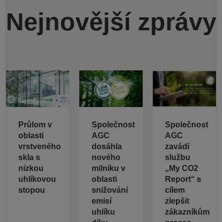
Nejnovější zprávy
Průlom v
Společnost
Společnost
oblasti
AGC
AGC
vrstveného
dosáhla
zavádí
skla s
nového
službu
nízkou
milníku v
„My CO2
uhlíkovou
oblasti
Report“ s
stopou
snižování
cílem
emisí
zlepšit
uhlíku
zákazníkům