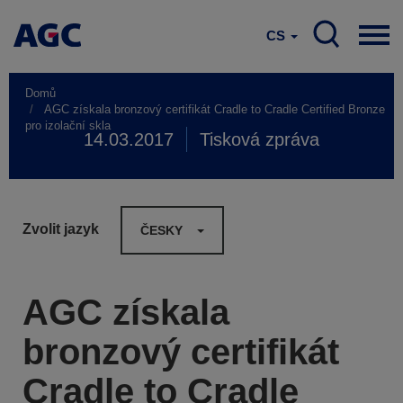
CS
Domů
AGC získala bronzový certifikát Cradle to Cradle Certified Bronze
pro izolační skla
14.03.2017
Tisková zpráva
Zvolit jazyk
ČESKY
AGC získala
bronzový certifikát
Cradle to Cradle