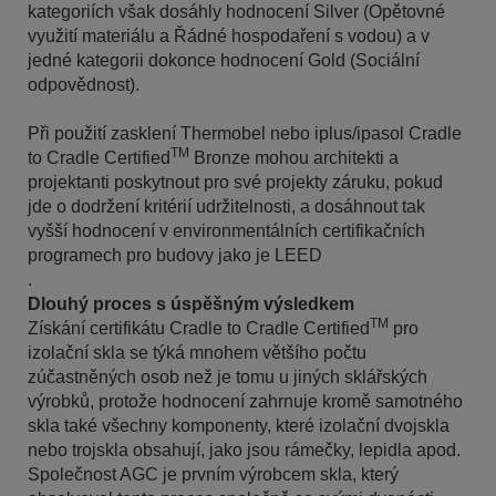
kategoriích však dosáhly hodnocení Silver (Opětovné
využití materiálu a Řádné hospodaření s vodou) a v
jedné kategorii dokonce hodnocení Gold (Sociální
odpovědnost).
Při použití zasklení Thermobel nebo iplus/ipasol Cradle
TM
to Cradle Certified
Bronze mohou architekti a
projektanti poskytnout pro své projekty záruku, pokud
jde o dodržení kritérií udržitelnosti, a dosáhnout tak
vyšší hodnocení v environmentálních certifikačních
programech pro budovy jako je LEED
.
Dlouhý proces s úspěšným výsledkem
TM
Získání certifikátu Cradle to Cradle Certified
pro
izolační skla se týká mnohem většího počtu
zúčastněných osob než je tomu u jiných sklářských
výrobků, protože hodnocení zahrnuje kromě samotného
skla také všechny komponenty, které izolační dvojskla
nebo trojskla obsahují, jako jsou rámečky, lepidla apod.
Společnost AGC je prvním výrobcem skla, který