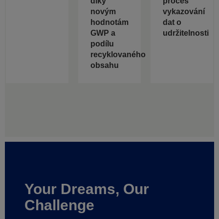
díky
proces
novým
vykazování
hodnotám
dat o
GWP a
udržitelnosti
podílu
recyklovaného
obsahu
Your Dreams, Our
Challenge