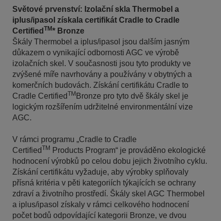
Světové prvenství: Izolační skla Thermobel a
iplus/ipasol získala certifikát Cradle to Cradle
TM
Certified
* Bronze
Škály Thermobel a iplus/ipasol jsou dalším jasným
důkazem o vynikající odbornosti AGC ve výrobě
izolačních skel. V současnosti jsou tyto produkty ve
zvýšené míře navrhovány a používány v obytných a
komerčních budovách. Získání certifikátu Cradle to
TM
Cradle Certified
Bronze pro tyto dvě škály skel je
logickým rozšířením udržitelné environmentální vize
AGC.
V rámci programu „Cradle to Cradle
TM
Certified
Products Program“ je prováděno ekologické
hodnocení výrobků po celou dobu jejich životního cyklu.
Získání certifikátu vyžaduje, aby výrobky splňovaly
přísná kritéria v pěti kategoriích týkajících se ochrany
zdraví a životního prostředí. Škály skel AGC Thermobel
a iplus/ipasol získaly v rámci celkového hodnocení
počet bodů odpovídající kategorii Bronze, ve dvou