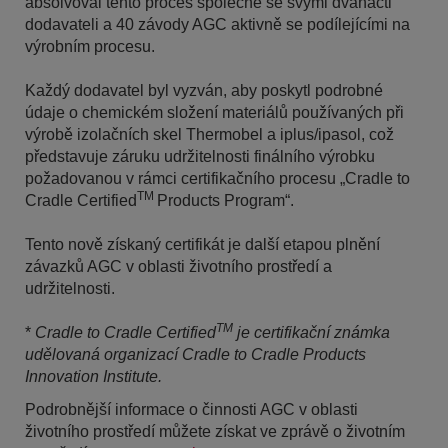
absolvoval tento proces společně se svými dvanácti
dodavateli a 40 závody AGC aktivně se podílejícími na
výrobním procesu.
Každý dodavatel byl vyzván, aby poskytl podrobné
údaje o chemickém složení materiálů používaných při
výrobě izolačních skel Thermobel a iplus/ipasol, což
představuje záruku udržitelnosti finálního výrobku
požadovanou v rámci certifikačního procesu „Cradle to
TM
Cradle Certified
Products Program“.
Tento nově získaný certifikát je další etapou plnění
závazků AGC v oblasti životního prostředí a
udržitelnosti.
TM
*
Cradle to Cradle Certified
je certifikační známka
udělovaná organizací Cradle to Cradle Products
Innovation Institute.
Podrobnější informace o činnosti AGC v oblasti
životního prostředí můžete získat ve zprávě o životním