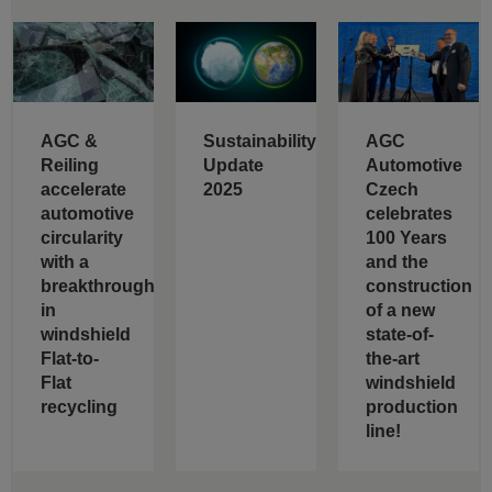
AGC &
Sustainability
AGC
Reiling
Update
Automotive
accelerate
2025
Czech
automotive
celebrates
circularity
100 Years
with a
and the
breakthrough
construction
in
of a new
windshield
state-of-
Flat-to-
the-art
Flat
windshield
recycling
production
line!