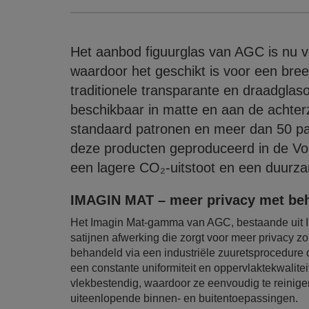
Het aanbod figuurglas van AGC is nu ver
waardoor het geschikt is voor een bre
traditionele transparante en draadglas
beschikbaar in matte en aan de achterz
standaard patronen en meer dan 50 pa
deze producten geproduceerd in de Volt
een lagere CO₂-uitstoot en een duurza
IMAGIN MAT – meer privacy met beh
Het Imagin Mat-gamma van AGC, bestaande uit Im
satijnen afwerking die zorgt voor meer privacy zo
behandeld via een industriële zuuretsprocedure d
een constante uniformiteit en oppervlaktekwalite
vlekbestendig, waardoor ze eenvoudig te reinig
uiteenlopende binnen- en buitentoepassingen.