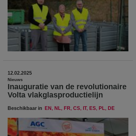
12.02.2025
Nieuws
Inauguratie van de revolutionaire
Volta vlakglasproductielijn
Beschikbaar in
EN
NL
FR
CS
IT
ES
PL
DE