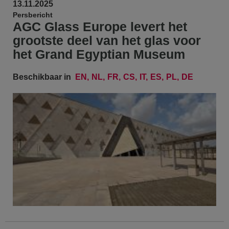
13.11.2025
Persbericht
AGC Glass Europe levert het
grootste deel van het glas voor
het Grand Egyptian Museum
Beschikbaar in
EN
NL
FR
CS
IT
ES
PL
DE