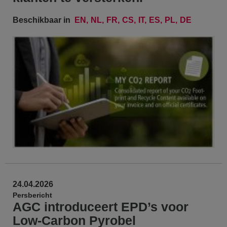
Beschikbaar in
EN
NL
FR
CS
IT
ES
PL
DE
24.04.2026
Persbericht
AGC introduceert EPD’s voor
Low-Carbon Pyrobel