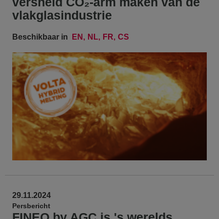
versneld CO₂-arm maken van de
vlakglasindustrie
Beschikbaar in
EN
NL
FR
CS
29.11.2024
Persbericht
FINEO by AGC is 's werelds