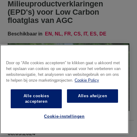
Milieuproductverklaringen
(EPD's) voor Low Carbon
floatglas van AGC
Beschikbaar in
EN
NL
FR
CS
IT
ES
DE
Door op “Alle cookies accepteren” te klikken gaat u akkoord met
het opslaan van cookies op uw apparaat voor het verbeteren van
websitenavigatie, het analyseren van websitegebruik en om ons
te helpen bij onze marketingprojecten.
Cookie Policy
Alle cookies
Alles afwijzen
accepteren
Cookie-instellingen
08.05.2024