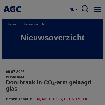
NL
Nieuws
Nieuwsoverzicht
Nieuwsoverzicht
09.07.2026
Persbericht
Doorbraak in CO₂-arm gelaagd
glas
Beschikbaar in
EN
NL
FR
CS
IT
ES
PL
DE