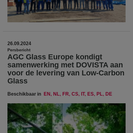
26.09.2024
Persbericht
AGC Glass Europe kondigt
samenwerking met DOVISTA aan
voor de levering van Low-Carbon
Glass
Beschikbaar in
EN
NL
FR
CS
IT
ES
PL
DE