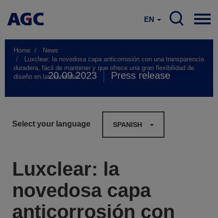
EN
Home
News
Luxclear: la novedosa capa anticorrosión con una transparencia
duradera, fácil de mantener y que ofrece una gran flexibilidad de
20.09.2023
Press release
diseño en las viviendas
Select your language
SPANISH
Luxclear: la
novedosa capa
anticorrosión con