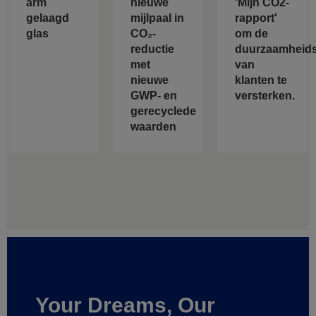
arm
nieuwe
'Mijn CO2-
gelaagd
mijlpaal in
rapport'
glas
CO₂-
om de
reductie
duurzaamheids
met
van
nieuwe
klanten te
GWP- en
versterken.
gerecyclede
waarden
Your Dreams, Our