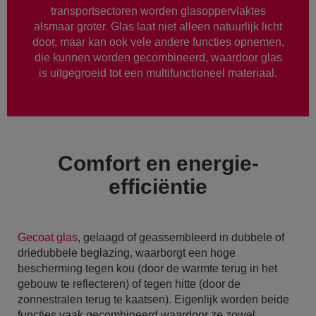
transportsectoren worden glasoppervlaktes
alsmaar groter. Glas laat niet alleen natuurlijk licht
door, maar kan ook vele andere functies opnemen,
die kunnen worden gecombineerd, waardoor glas
is uitgegroeid tot een multifunctioneel materiaal.
Comfort en energie-
efficiëntie
Gecoat glas
, gelaagd of geassembleerd in dubbele of
driedubbele beglazing, waarborgt een hoge
bescherming tegen kou (door de warmte terug in het
gebouw te reflecteren) of tegen hitte (door de
zonnestralen terug te kaatsen). Eigenlijk worden beide
functies vaak gecombineerd waardoor ze zowel