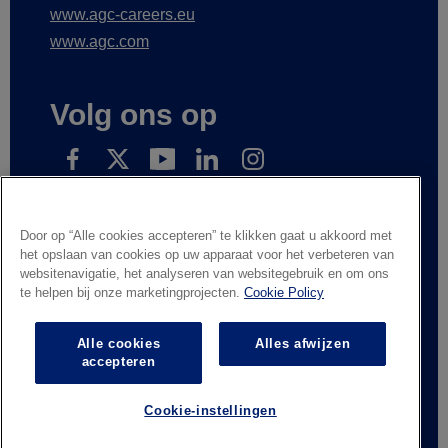
www.agc-careers.eu
www.agc.com
Volg ons op
Schrijf in op onze nieuwsberichten
Door op “Alle cookies accepteren” te klikken gaat u akkoord met
het opslaan van cookies op uw apparaat voor het verbeteren van
websitenavigatie, het analyseren van websitegebruik en om ons
te helpen bij onze marketingprojecten.
Cookie Policy
Wettelijke informatie
Privacyverklaring
Leveranciers en handelspartners
Contacteer ons
Alle cookies
Alles afwijzen
Responsible Disclosure
Whistleblowing
accepteren
Algemene verkoopvoorwaarden
Cookie-instellingen
© AGC Glass Europe 2026
Footer