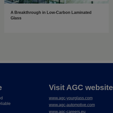
A Breakthrough in Low-Carbon Laminated
Glass
e
Visit AGC websit
ed
www.agc-yourglass.com
liable
www.agc-automotive.com
www.agc-careers.eu