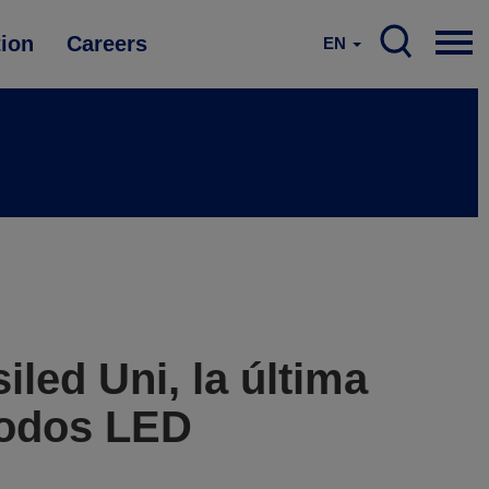
tion
Careers
EN
led Uni, la última
iodos LED