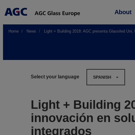
Main
About
navigation
Home
News
Light + Building 2018: AGC presenta Glassiled Uni, 
Select your language
SPANISH
Light + Building 2
innovación en sol
integrados