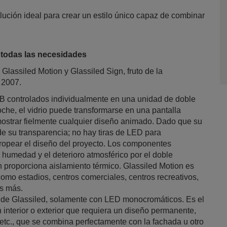
olución ideal para crear un estilo único capaz de combinar
 todas las necesidades
Glassiled Motion y Glassiled Sign, fruto de la
 2007.
 controlados individualmente en una unidad de doble
noche, el vidrio puede transformarse en una pantalla
 mostrar fielmente cualquier diseño animado. Dado que su
 de su transparencia; no hay tiras de LED para
estropear el diseño del proyecto. Los componentes
a humedad y el deterioro atmosférico por el doble
n proporciona aislamiento térmico. Glassiled Motion es
omo estadios, centros comerciales, centros recreativos,
os más.
n de Glassiled, solamente con LED monocromáticos. Es el
n interior o exterior que requiera un diseño permanente,
 etc., que se combina perfectamente con la fachada u otro