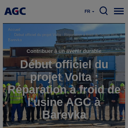
FR
Accueil
Début officiel du projet Volta : Réparation à froid de l'usine AGC à
Barevka
Contribuer à un avenir durable
Début officiel du
projet Volta :
Réparation à froid de
l'usine AGC à
Barevka