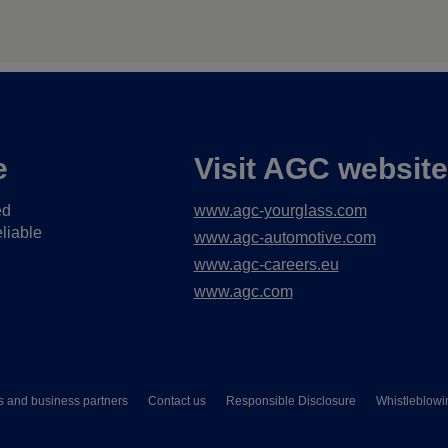
e
Visit AGC websit
ed
www.agc-yourglass.com
liable
www.agc-automotive.com
www.agc-careers.eu
www.agc.com
s and business partners
Contact us
Responsible Disclosure
Whistleblowi