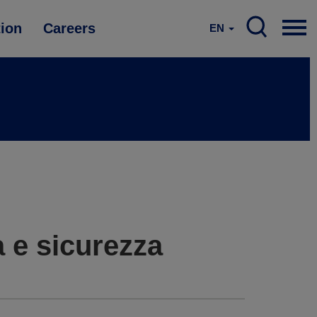
tion
Careers
EN
a e sicurezza