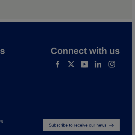
es
Connect with us
Footer
ng
Subscribe to receive our news