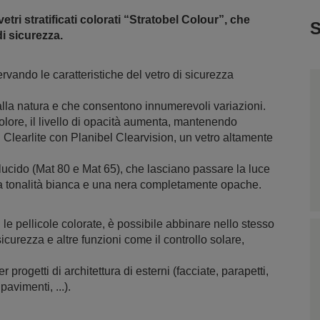
i stratificati colorati “Stratobel Colour”, che
S
di sicurezza.
servando le caratteristiche del vetro di sicurezza
dalla natura e che consentono innumerevoli variazioni.
olore, il livello di opacità aumenta, mantenendo
 Clearlite con Planibel Clearvision, un vetro altamente
lucido (Mat 80 e Mat 65), che lasciano passare la luce
na tonalità bianca e una nera completamente opache.
e pellicole colorate, è possibile abbinare nello stesso
 sicurezza e altre funzioni come il controllo solare,
rogetti di architettura di esterni (facciate, parapetti,
pavimenti, ...).