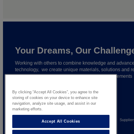
Your Dreams, Our Challeng
Working with others to combine knowledge and advanc
technology,
we create unique materials, solutions and re
partnerships
that help make ever greater achievements
possible,
and bring bolder ideas to life.
By clicking “Accept All Cookies”, you agree to the
storing of cookies on your device to enhance site
navigation, analyze site usage, and assist in our
marketing efforts.
© AGC Glass Europe 2026
Legal Notice
Privacy notice
Supplier
Accept All Cookies
General terms of sale