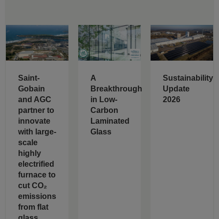
Saint-
A
Sustainability
Gobain
Breakthrough
Update
and AGC
in Low-
2026
partner to
Carbon
innovate
Laminated
with large-
Glass
scale
highly
electrified
furnace to
cut CO₂
emissions
from flat
glass