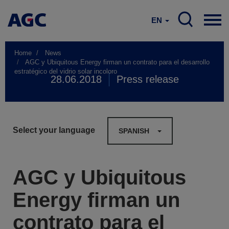
EN
Home
News
AGC y Ubiquitous Energy firman un contrato para el desarrollo
estratégico del vidrio solar incoloro
28.06.2018
Press release
Select your language
SPANISH
AGC y Ubiquitous
Energy firman un
contrato para el