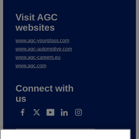
Visit AGC
websites
www.agc-yourglass.com
www.agc-automotive.com
www.agc-careers.eu
www.agc.com
Connect with
us
Subscribe to receive our news