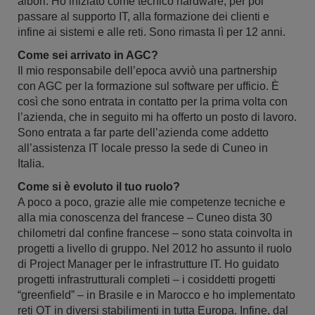
albori. Ho iniziato come tecnico hardware, per poi
passare al supporto IT, alla formazione dei clienti e
infine ai sistemi e alle reti. Sono rimasta lì per 12 anni.
Come sei arrivato in AGC?
Il mio responsabile dell’epoca avviò una partnership
con AGC per la formazione sul software per ufficio. È
così che sono entrata in contatto per la prima volta con
l’azienda, che in seguito mi ha offerto un posto di lavoro.
Sono entrata a far parte dell’azienda come addetto
all’assistenza IT locale presso la sede di Cuneo in
Italia.
Come si è evoluto il tuo ruolo?
A poco a poco, grazie alle mie competenze tecniche e
alla mia conoscenza del francese – Cuneo dista 30
chilometri dal confine francese – sono stata coinvolta in
progetti a livello di gruppo. Nel 2012 ho assunto il ruolo
di Project Manager per le infrastrutture IT. Ho guidato
progetti infrastrutturali completi – i cosiddetti progetti
“greenfield” – in Brasile e in Marocco e ho implementato
reti OT in diversi stabilimenti in tutta Europa. Infine, dal