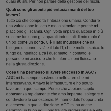
quasi 90 siti. Per non parlare della gestione dei rischi.
Quali sono gli aspetti più entusiasmanti del tuo
lavoro?
Tutto ciò che comporta l'interazione umana. Condurre
una valutazione in loco è molto stimolante perché mi
piacciono gli scambi. Ogni volta imparo qualcosa in più
su come funziono gli apparati industriali. Il mio ruolo è
un po' come un ponte. C'è il lato industriale che ha
bisogno di connettività e il lato IT, che è molto tecnico. Io
fungo da interfaccia tra i due: metto in contatto le
persone e mi assicuro che le informazioni fluiscano
nella giusta direzione.
Cosa ti ha permesso di avere successo in AGC?
AGC mi ha sempre sostenuto nelle aree che mi
interessavano. Amavo le infrastrutture e ho potuto
lavorare in quel campo. Penso che abbiano capito
abbastanza rapidamente che amo imparare, spiegare e
condividere le conoscenze. Mi hanno dato l’opportunità
di crescere in quella direzione. AGC mi ha anche
garantito un buon equilibrio tra vita professionale e vita