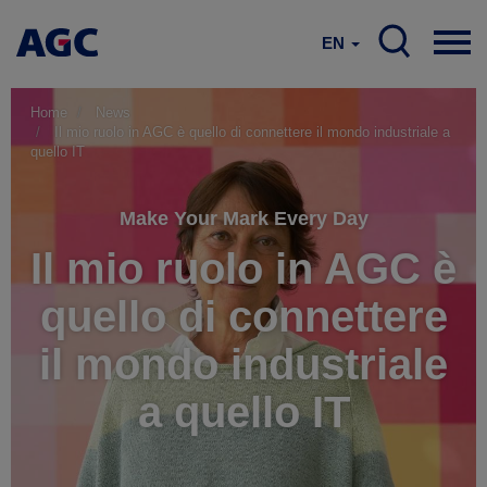
EN
Home
News
Il mio ruolo in AGC è quello di connettere il mondo industriale a
quello IT
Make Your Mark Every Day
Il mio ruolo in AGC è
quello di connettere
il mondo industriale
a quello IT