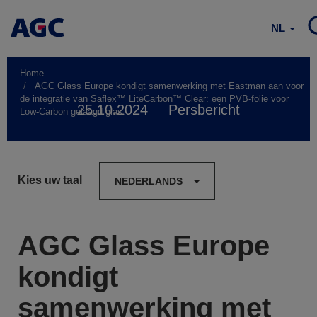
NL
Home
AGC Glass Europe kondigt samenwerking met Eastman aan voor
de integratie van Saflex™ LiteCarbon™ Clear: een PVB-folie voor
25.10.2024
Persbericht
Low-Carbon gelaagd glas.
Kies uw taal
NEDERLANDS
AGC Glass Europe
kondigt
samenwerking met