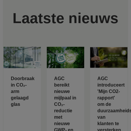
Laatste nieuws
Doorbraak
AGC
AGC
in CO₂-
bereikt
introduceert
arm
nieuwe
'Mijn CO2-
gelaagd
mijlpaal in
rapport'
glas
CO₂-
om de
reductie
duurzaamheids
met
van
nieuwe
klanten te
GWP- en
versterken.