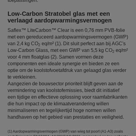
toepassingen.
Low-Carbon Stratobel glas met een
verlaagd aardopwarmingsvermogen
Saflex™ LiteCarbon™ Clear is een 0,76 mm PVB-folie
met een gereduceerd aardopwarmingsvermogen (GWP)
van 2,4 kg CO
eq/m² (1). Dit sluit perfect aan bij AGC's
2
Low-Carbon Glass, met een GWP van 5,5 kg CO
eq/m²
2
voor 4 mm floatglas (2). Samen vormen deze
componenten een ideale synergie en bieden ze een
optie om de koolstofvoetafdruk van gelaagd glas verder
te verkleinen.
Aangezien de bouwsector prioriteit blijft geven aan de
vermindering van koolstofemissies, biedt dit initiatief
een tijdige en effectieve oplossing voor raamfabrikanten
die hun impact op de klimaatverandering willen
minimaliseren en tegelijkertijd hoge normen willen
handhaven op het gebied van prestaties en veiligheid.
(1) Aardopwarmingsvermogen (GWP) van wieg tot poort (A1-A3) zoals