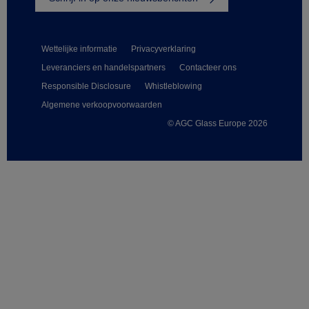
Wettelijke informatie
Privacyverklaring
Leveranciers en handelspartners
Contacteer ons
Responsible Disclosure
Whistleblowing
Algemene verkoopvoorwaarden
© AGC Glass Europe 2026
Footer