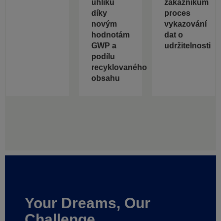
uhlíku
zákazníkům
díky
proces
novým
vykazování
hodnotám
dat o
GWP a
udržitelnosti
podílu
recyklovaného
obsahu
Your Dreams, Our
Challenge