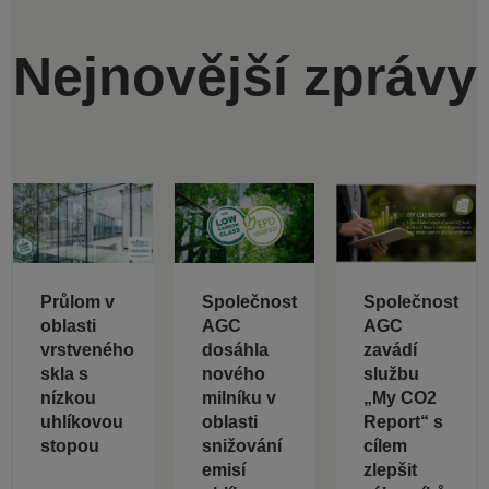
Nejnovější zprávy
Průlom v
Společnost
Společnost
oblasti
AGC
AGC
vrstveného
dosáhla
zavádí
skla s
nového
službu
nízkou
milníku v
„My CO2
uhlíkovou
oblasti
Report“ s
stopou
snižování
cílem
emisí
zlepšit