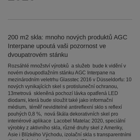
200 m2 skla: mnoho nových produktů AGC
Interpane upoutá vaši pozornost ve
dvoupatrovém stánku
Rozsáhlé množství výrobků a služeb bude k vidění v
novém dvoupodlažním stánku AGC Interpane na
mezinárodním veletrhu Glasstec 2016 v Düsseldorfu: 10
nových vynikajících skel s protisluneční ochranou,
13metrová skleněná pochozí lávka opatřená LED
diodami, která bude sloužit také jako informační
médium, téměř neviditelné antireflexní sklo s reflexí
pouhých 0,8 %, nová škála dekorativních skel pro
interiérové aplikace Lacobel Matelac 2020, speciální
výrobky z aktivního skla, různé druhy skel z Ameriky,
Asie i Blízkého Východu, izolační skla s transparentními