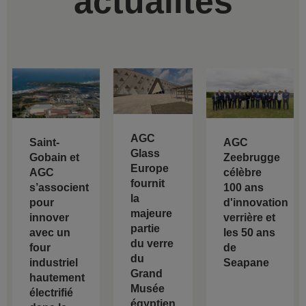
actualités
AGC
Saint-
AGC
Glass
Gobain et
Zeebrugge
Europe
AGC
célèbre
fournit
s’associent
100 ans
la
pour
d'innovation
majeure
innover
verrière et
partie
avec un
les 50 ans
du verre
four
de
du
industriel
Seapane
Grand
hautement
Musée
électrifié
égyptien