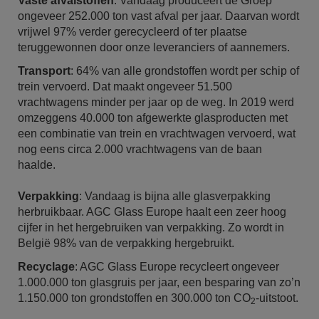
Vaste afvalstoffen
: Vandaag produceert de Groep
ongeveer 252.000 ton vast afval per jaar. Daarvan wordt
vrijwel 97% verder gerecycleerd of ter plaatse
teruggewonnen door onze leveranciers of aannemers.
Transport
: 64% van alle grondstoffen wordt per schip of
trein vervoerd. Dat maakt ongeveer 51.500
vrachtwagens minder per jaar op de weg. In 2019 werd
omzeggens 40.000 ton afgewerkte glasproducten met
een combinatie van trein en vrachtwagen vervoerd, wat
nog eens circa 2.000 vrachtwagens van de baan
haalde.
Verpakking
: Vandaag is bijna alle glasverpakking
herbruikbaar. AGC Glass Europe haalt een zeer hoog
cijfer in het hergebruiken van verpakking. Zo wordt in
België 98% van de verpakking hergebruikt.
Recyclage
: AGC Glass Europe recycleert ongeveer
1.000.000 ton glasgruis per jaar, een besparing van zo’n
1.150.000 ton grondstoffen en 300.000 ton CO
-uitstoot.
2