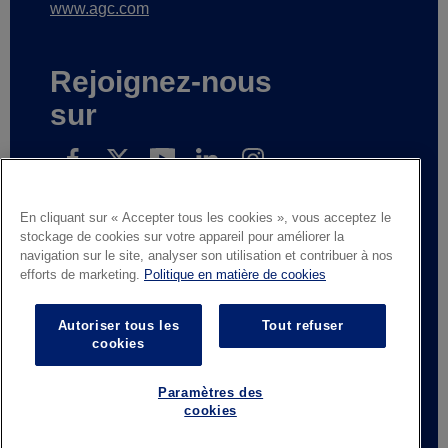
www.agc.com
Rejoignez-nous
sur
En cliquant sur « Accepter tous les cookies », vous acceptez le
Inscrivez-vous pour recevoir nos nouvelles
stockage de cookies sur votre appareil pour améliorer la
navigation sur le site, analyser son utilisation et contribuer à nos
efforts de marketing.
Politique en matière de cookies
Mentions légales
Avis de confidentialité
Autoriser tous les
Tout refuser
Fournisseurs et partenaires commerciaux
cookies
Contactez-nous
Responsible Disclosure
Whistleblowing
Conditions générales de vente
Paramètres des
cookies
© AGC Glass Europe 2026
Footer