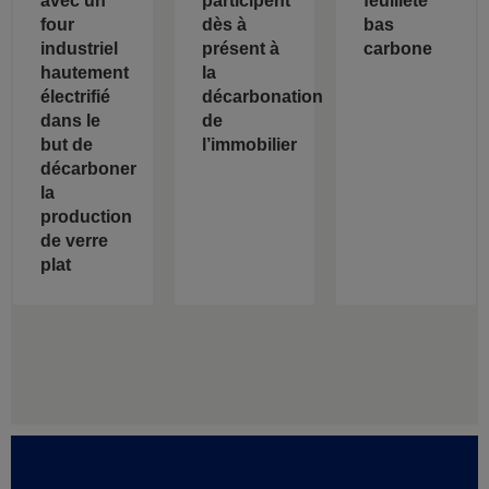
avec un
participent
feuilleté
four
dès à
bas
industriel
présent à
carbone
hautement
la
électrifié
décarbonation
dans le
de
but de
l’immobilier
décarboner
la
production
de verre
plat