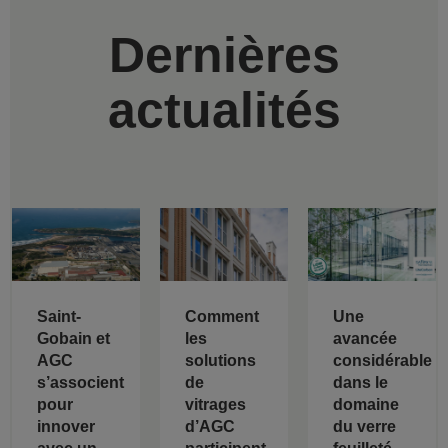
Dernières
actualités
Saint-
Comment
Une
Gobain et
les
avancée
AGC
solutions
considérable
s’associent
de
dans le
pour
vitrages
domaine
innover
d’AGC
du verre