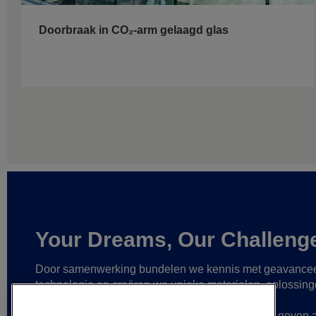
Doorbraak in CO₂-arm gelaagd glas
Your Dreams, Our Challeng
Door samenwerking bundelen we kennis met geavance
technologie
en creëren we unieke materialen, oplossin
betrouwbare partnerships
om zo nog grotere
verwezenlijkingen mogelijk te maken
en vorm te geven 