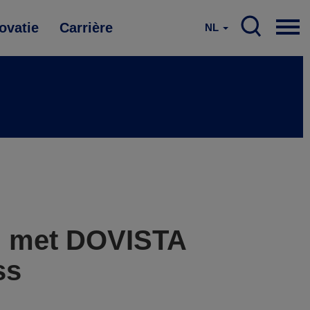
ovatie
Carrière
NL
g met DOVISTA
ss