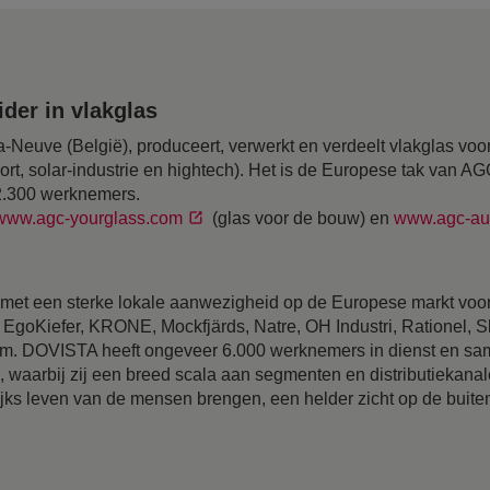
der in vlakglas
-Neuve (België), produceert, verwerkt en verdeelt vlakglas voor
ort, solar-industrie en hightech). Het is de Europese tak van A
12.300 werknemers.
www.agc-yourglass.com
(glas voor de bouw) en
www.agc-au
t een sterke lokale aanwezigheid op de Europese markt voor 
EgoKiefer, KRONE, Mockfjärds, Natre, OH Industri, Rationel, 
 DOVISTA heeft ongeveer 6.000 werknemers in dienst en sam
aarbij zij een breed scala aan segmenten en distributiekanale
lijks leven van de mensen brengen, een helder zicht op de buite