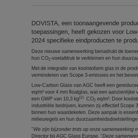
DOVISTA, een toonaangevende produce
toepassingen, heeft gekozen voor Lo
2024 specifieke eindproducten te prod
Deze nieuwe samenwerking benadrukt de toeneme
hun CO
-voetafdruk te verkleinen en hun duurz
2
Met de integratie van koolstofarm glas in de prod
verminderen van Scope 3-emissies en het bevor
Low-Carbon Glass van AGC heeft een gereduce
eq/m² voor 4 mm floatglas, wat een aanzienlijke v
(2)
een GWP van 10,3 kg
CO
eq/m². Door koolsto
2
industriële bedrijven, kunnen zij effectief Scop
binnen hun waardeketen. Deze aanpak is essentie
milieuregels en hun duurzaamheidsdoelstellinge
"
We zijn bijzonder trots op onze samenwerking
Director bij AGC Glass Europe. "
Deze samenwerkin