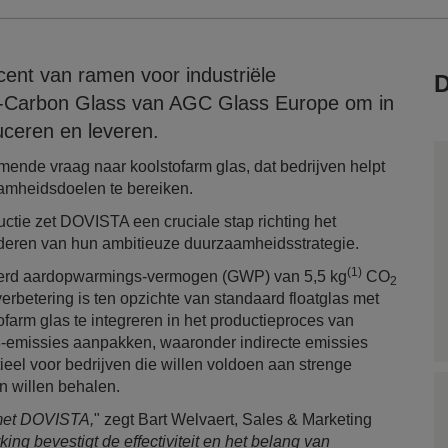
nt van ramen voor industriële
D
w-Carbon Glass van AGC Glass Europe om in
uceren en leveren.
nde vraag naar koolstofarm glas, dat bedrijven helpt
aamheidsdoelen te bereiken.
uctie zet DOVISTA een cruciale stap richting het
deren van hun ambitieuze duurzaamheidsstrategie.
(1)
erd aardopwarmings-vermogen (GWP) van 5,5 kg
CO
2
erbetering is ten opzichte van standaard floatglas met
farm glas te integreren in het productieproces van
e 3-emissies aanpakken, waaronder indirecte emissies
el voor bedrijven die willen voldoen aan strenge
n willen behalen.
 met DOVISTA,
" zegt Bart Welvaert, Sales & Marketing
g bevestigt de effectiviteit en het belang van