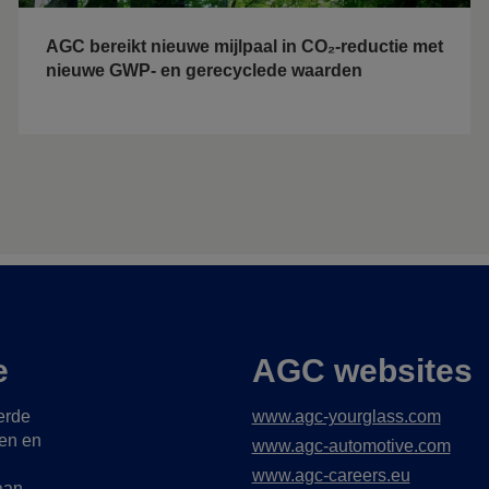
AGC bereikt nieuwe mijlpaal in CO₂-reductie met
nieuwe GWP- en gerecyclede waarden
e
AGC websites
erde
www.agc-yourglass.com
gen en
www.agc-automotive.com
www.agc-careers.eu
aan