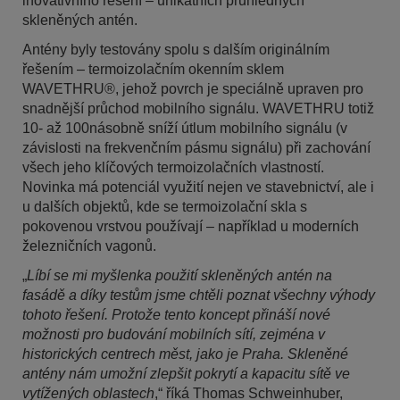
inovativního řešení – unikátních průhledných
skleněných antén.
Antény byly testovány spolu s dalším originálním
řešením – termoizolačním okenním sklem
WAVETHRU®, jehož povrch je speciálně upraven pro
snadnější průchod mobilního signálu. WAVETHRU totiž
10- až 100násobně sníží útlum mobilního signálu (v
závislosti na frekvenčním pásmu signálu) při zachování
všech jeho klíčových termoizolačních vlastností.
Novinka má potenciál využití nejen ve stavebnictví, ale i
u dalších objektů, kde se termoizolační skla s
pokovenou vrstvou používají – například u moderních
železničních vagonů.
„
Líbí se mi myšlenka použití skleněných antén na
fasádě a díky testům jsme chtěli poznat všechny výhody
tohoto řešení. Protože tento koncept přináší nové
možnosti pro budování mobilních sítí, zejména v
historických centrech měst, jako je Praha. Skleněné
antény nám umožní zlepšit pokrytí a kapacitu sítě ve
vytížených oblastech
,“ říká Thomas Schweinhuber,