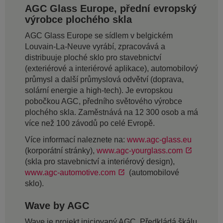
AGC Glass Europe, přední evropský
výrobce plochého skla
AGC Glass Europe se sídlem v belgickém
Louvain-La-Neuve vyrábí, zpracovává a
distribuuje ploché sklo pro stavebnictví
(exteriérové a interiérové aplikace), automobilový
průmysl a další průmyslová odvětví (doprava,
solární energie a high-tech). Je evropskou
pobočkou AGC, předního světového výrobce
plochého skla. Zaměstnává na 12 300 osob a má
více než 100 závodů po celé Evropě.
Více informací naleznete na:
www.agc-glass.eu
(korporátní stránky),
www.agc-yourglass.com
(skla pro stavebnictví a interiérový design),
www.agc-automotive.com
(automobilové
sklo).
Wave by AGC
Wave je projekt iniciovaný AGC. Předkládá škálu