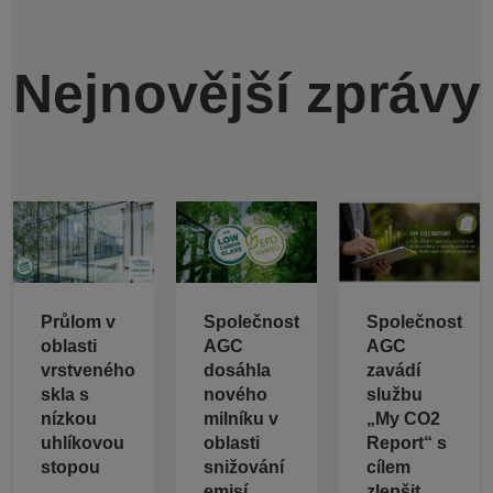
Nejnovější zprávy
Průlom v
Společnost
Společnost
oblasti
AGC
AGC
vrstveného
dosáhla
zavádí
skla s
nového
službu
nízkou
milníku v
„My CO2
uhlíkovou
oblasti
Report“ s
stopou
snižování
cílem
emisí
zlepšit