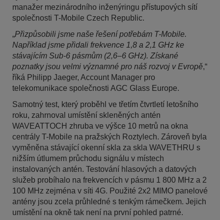
manažer mezinárodního inženýringu přístupových sítí
společnosti T-Mobile Czech Republic.
„
Přizpůsobili jsme naše řešení potřebám T-Mobile.
Například jsme přidali frekvence 1,8 a 2,1 GHz ke
stávajícím Sub-6 pásmům (2,6–6 GHz). Získané
poznatky jsou velmi významné pro náš rozvoj v Evropě
,“
říká Philipp Jaeger, Account Manager pro
telekomunikace společnosti AGC Glass Europe.
Samotný test, který proběhl ve třetím čtvrtletí letošního
roku, zahrnoval umístění skleněných antén
WAVEATTOCH zhruba ve výšce 10 metrů na okna
centrály T-Mobile na pražských Roztylech. Zároveň byla
vyměněna stávající okenní skla za skla WAVETHRU s
nižším útlumem průchodu signálu v místech
instalovaných antén. Testování hlasových a datových
služeb probíhalo na frekvencích v pásmu 1 800 MHz a 2
100 MHz zejména v síti 4G. Použité 2x2 MIMO panelové
antény jsou zcela průhledné s tenkým rámečkem. Jejich
umístění na okně tak není na první pohled patrné.