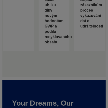
uhlíku
zákazníkům
díky
proces
novým
vykazování
hodnotám
dat o
GWP a
udržitelnosti
podílu
recyklovaného
obsahu
Your Dreams, Our