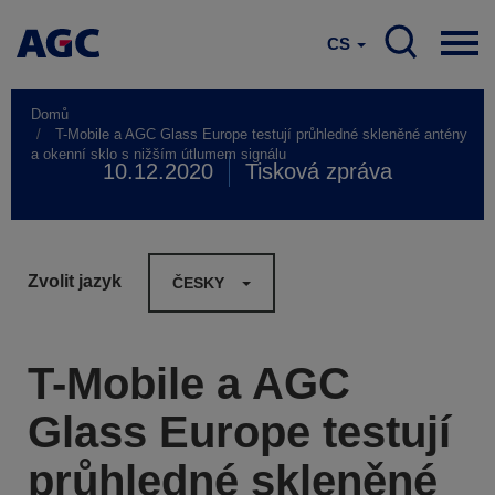
CS
Domů
T-Mobile a AGC Glass Europe testují průhledné skleněné antény
a okenní sklo s nižším útlumem signálu
10.12.2020
Tisková zpráva
Zvolit jazyk
ČESKY
T-Mobile a AGC
Glass Europe testují
průhledné skleněné