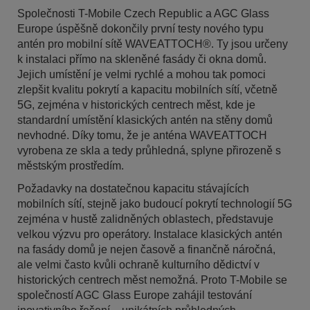
Společnosti T-Mobile Czech Republic a AGC Glass
Europe úspěšně dokončily první testy nového typu
antén pro mobilní sítě WAVEATTOCH®. Ty jsou určeny
k instalaci přímo na skleněné fasády či okna domů.
Jejich umístění je velmi rychlé a mohou tak pomoci
zlepšit kvalitu pokrytí a kapacitu mobilních sítí, včetně
5G, zejména v historických centrech měst, kde je
standardní umístění klasických antén na stěny domů
nevhodné. Díky tomu, že je anténa WAVEATTOCH
vyrobena ze skla a tedy průhledná, splyne přirozeně s
městským prostředím.
Požadavky na dostatečnou kapacitu stávajících
mobilních sítí, stejně jako budoucí pokrytí technologií 5G
zejména v hustě zalidněných oblastech, představuje
velkou výzvu pro operátory. Instalace klasických antén
na fasády domů je nejen časově a finančně náročná,
ale velmi často kvůli ochraně kulturního dědictví v
historických centrech měst nemožná. Proto T-Mobile se
společností AGC Glass Europe zahájil testování