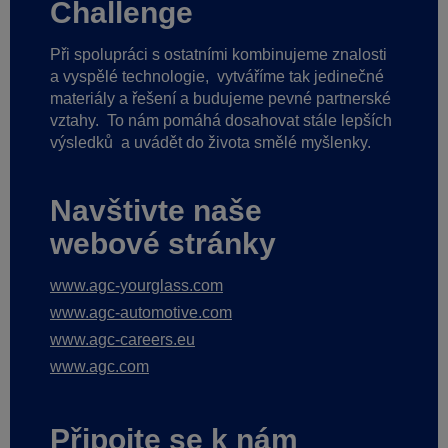
Challenge
Při spolupráci s ostatními kombinujeme znalosti
a vyspělé technologie,
vytváříme tak jedinečné
materiály a řešení a budujeme pevné partnerské
vztahy.
To nám pomáhá dosahovat stále lepších
výsledků
a uvádět do života smělé myšlenky.
Navštivte naše
webové stránky
www.agc-yourglass.com
www.agc-automotive.com
www.agc-careers.eu
www.agc.com
Připojte se k nám