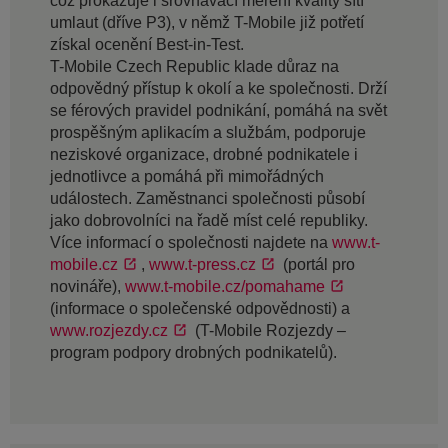
což prokazuje i srovnávací měření kvality sítí
umlaut (dříve P3), v němž T-Mobile již potřetí
získal ocenění Best-in-Test.
T-Mobile Czech Republic klade důraz na
odpovědný přístup k okolí a ke společnosti. Drží
se férových pravidel podnikání, pomáhá na svět
prospěšným aplikacím a službám, podporuje
neziskové organizace, drobné podnikatele i
jednotlivce a pomáhá při mimořádných
událostech. Zaměstnanci společnosti působí
jako dobrovolníci na řadě míst celé republiky.
Více informací o společnosti najdete na
www.t-
mobile.cz
,
www.t-press.cz
(portál pro
novináře),
www.t-mobile.cz/pomahame
(informace o společenské odpovědnosti) a
www.rozjezdy.cz
(T-Mobile Rozjezdy –
program podpory drobných podnikatelů).