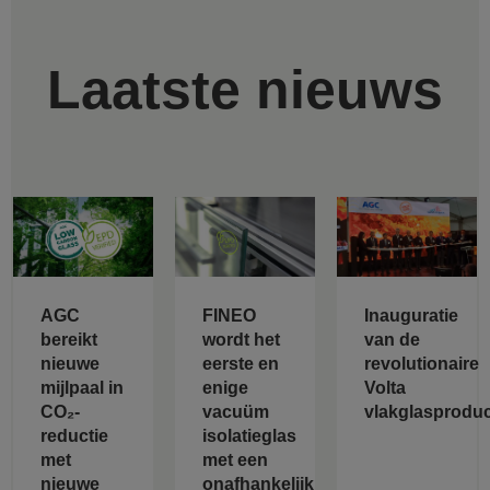
Laatste nieuws
AGC
FINEO
Inauguratie
bereikt
wordt het
van de
nieuwe
eerste en
revolutionaire
mijlpaal in
enige
Volta
CO₂-
vacuüm
vlakglasproduct
reductie
isolatieglas
met
met een
nieuwe
onafhankelijk