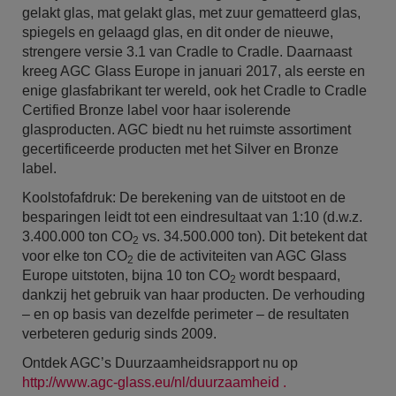
gelakt glas, mat gelakt glas, met zuur gematteerd glas,
spiegels en gelaagd glas, en dit onder de nieuwe,
strengere versie 3.1 van Cradle to Cradle. Daarnaast
kreeg AGC Glass Europe in januari 2017, als eerste en
enige glasfabrikant ter wereld, ook het Cradle to Cradle
Certified Bronze label voor haar isolerende
glasproducten. AGC biedt nu het ruimste assortiment
gecertificeerde producten met het Silver en Bronze
label.
Koolstofafdruk: De berekening van de uitstoot en de
besparingen leidt tot een eindresultaat van 1:10 (d.w.z.
3.400.000 ton CO
vs. 34.500.000 ton). Dit betekent dat
2
voor elke ton CO
die de activiteiten van AGC Glass
2
Europe uitstoten, bijna 10 ton CO
wordt bespaard,
2
dankzij het gebruik van haar producten. De verhouding
– en op basis van dezelfde perimeter – de resultaten
verbeteren gedurig sinds 2009.
Ontdek AGC’s Duurzaamheidsrapport nu op
http://www.agc-glass.eu/nl/duurzaamheid .