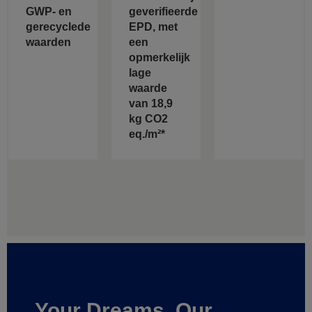
GWP- en
geverifieerde
gerecyclede
EPD, met
waarden
een
opmerkelijk
lage
waarde
van 18,9
kg CO2
eq./m²*
Your Dreams, Our