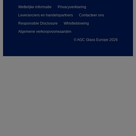
Wettelijke informatie
Privacyverklaring
Leveranciers en handelspartners
Contacteer ons
Responsible Disclosure
Whistleblowing
Algemene verkoopvoorwaarden
© AGC Glass Europe 2026
Footer