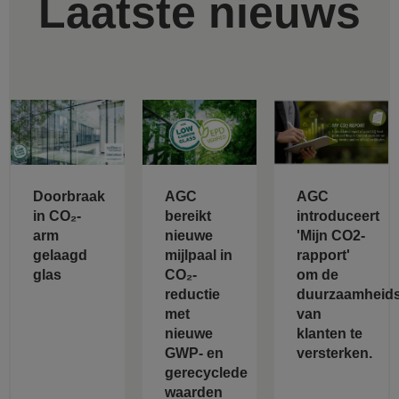
Laatste nieuws
Doorbraak
AGC
AGC
in CO₂-
bereikt
introduceert
arm
nieuwe
'Mijn CO2-
gelaagd
mijlpaal in
rapport'
glas
CO₂-
om de
reductie
duurzaamheids
met
van
nieuwe
klanten te
GWP- en
versterken.
gerecyclede
waarden