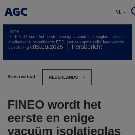
NL
Home
FINEO wordt het eerste en enige vacuüm isolatieglas met een
onafhankelijk geverifieerde EPD, met een opmerkelijk lage waarde
09.09.2025
Persbericht
van 18,9 kg CO2 eq./m²*
Kies uw taal
NEDERLANDS
FINEO wordt het
eerste en enige
vacuüm isolatieglas