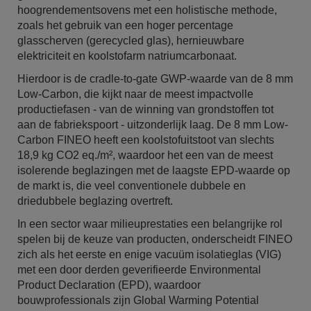
hoogrendementsovens met een holistische methode,
zoals het gebruik van een hoger percentage
glasscherven (gerecycled glas), hernieuwbare
elektriciteit en koolstofarm natriumcarbonaat.
Hierdoor is de cradle-to-gate GWP-waarde van de 8 mm
Low-Carbon, die kijkt naar de meest impactvolle
productiefasen - van de winning van grondstoffen tot
aan de fabriekspoort - uitzonderlijk laag. De 8 mm Low-
Carbon FINEO heeft een koolstofuitstoot van slechts
18,9 kg CO2 eq./m², waardoor het een van de meest
isolerende beglazingen met de laagste EPD-waarde op
de markt is, die veel conventionele dubbele en
driedubbele beglazing overtreft.
In een sector waar milieuprestaties een belangrijke rol
spelen bij de keuze van producten, onderscheidt FINEO
zich als het eerste en enige vacuüm isolatieglas (VIG)
met een door derden geverifieerde Environmental
Product Declaration (EPD), waardoor
bouwprofessionals zijn Global Warming Potential