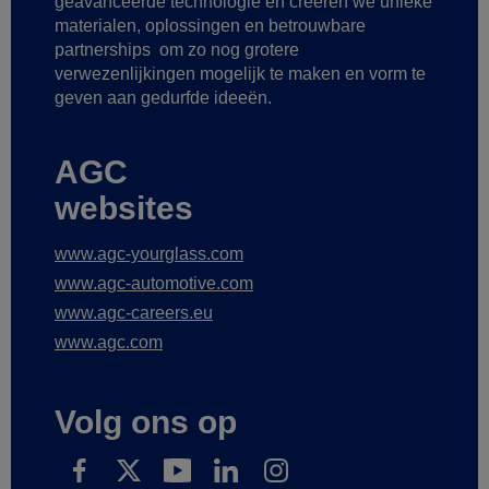
geavanceerde technologie
en creëren we unieke
materialen, oplossingen en betrouwbare
partnerships
om zo nog grotere
verwezenlijkingen mogelijk te maken
en vorm te
geven aan gedurfde ideeën.
AGC
websites
www.agc-yourglass.com
www.agc-automotive.com
www.agc-careers.eu
www.agc.com
Volg ons op