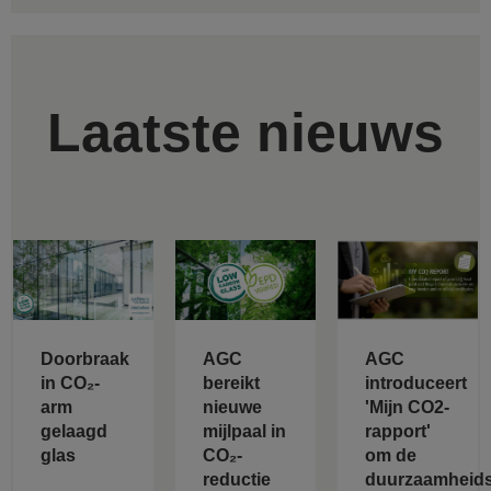
Laatste nieuws
Doorbraak
AGC
AGC
in CO₂-
bereikt
introduceert
arm
nieuwe
'Mijn CO2-
gelaagd
mijlpaal in
rapport'
glas
CO₂-
om de
reductie
duurzaamheids