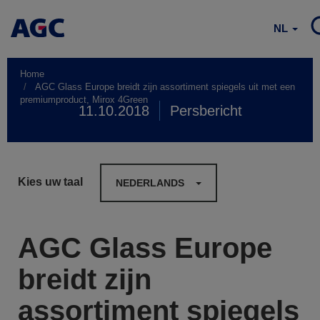
NL
Home
AGC Glass Europe breidt zijn assortiment spiegels uit met een
premiumproduct, Mirox 4Green
11.10.2018
Persbericht
Kies uw taal
NEDERLANDS
AGC Glass Europe
breidt zijn
assortiment spiegels