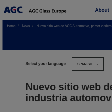
Main
About
navigation
Home
News
Nuevo sitio web de AGC Automotive, primer vidriero 
Select your language
SPANISH
Nuevo sitio web d
industria automovi