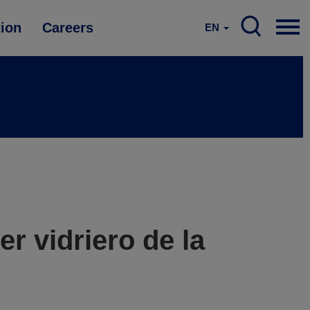
tion
Careers
EN
r vidriero de la