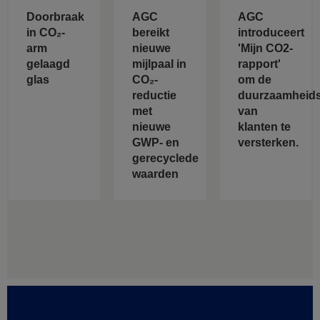
Doorbraak
AGC
AGC
in CO₂-
bereikt
introduceert
arm
nieuwe
'Mijn CO2-
gelaagd
mijlpaal in
rapport'
glas
CO₂-
om de
reductie
duurzaamheids
met
van
nieuwe
klanten te
GWP- en
versterken.
gerecyclede
waarden