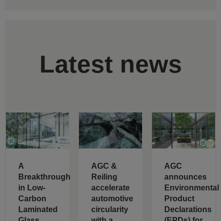
Latest news
A
AGC &
AGC
Breakthrough
Reiling
announces
in Low-
accelerate
Environmental
Carbon
automotive
Product
Laminated
circularity
Declarations
Glass
with a
(EPDs) for