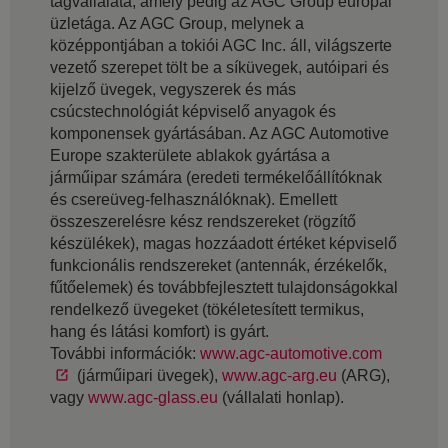
tagvállalata, amely pedig az AGC Group európai
üzletága. Az AGC Group, melynek a
középpontjában a tokiói AGC Inc. áll, világszerte
vezető szerepet tölt be a síküvegek, autóipari és
kijelző üvegek, vegyszerek és más
csúcstechnológiát képviselő anyagok és
komponensek gyártásában. Az AGC Automotive
Europe szakterülete ablakok gyártása a
járműipar számára (eredeti termékelőállítóknak
és csereüveg-felhasználóknak). Emellett
összeszerelésre kész rendszereket (rögzítő
készülékek), magas hozzáadott értéket képviselő
funkcionális rendszereket (antennák, érzékelők,
fűtőelemek) és továbbfejlesztett tulajdonságokkal
rendelkező üvegeket (tökéletesített termikus,
hang és látási komfort) is gyárt.
További információk:
www.agc-automotive.com
(járműipari üvegek),
www.agc-arg.eu
(ARG),
vagy
www.agc-glass.eu
(vállalati honlap).