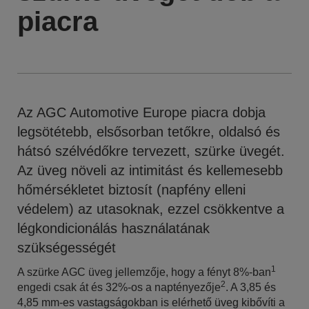
piacra
Az AGC Automotive Europe piacra dobja
legsötétebb, elsősorban tetőkre, oldalsó és
hátsó szélvédőkre tervezett, szürke üvegét.
Az üveg növeli az intimitást és kellemesebb
hőmérsékletet biztosít (napfény elleni
védelem) az utasoknak, ezzel csökkentve a
légkondicionálás használatának
szükségességét
1
A szürke AGC üveg jellemzője, hogy a fényt 8%-ban
2
engedi csak át és 32%-os a naptényezője
. A 3,85 és
4,85 mm-es vastagságokban is elérhető üveg kibővíti a