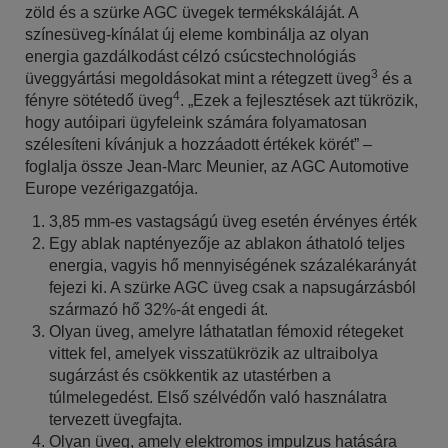
zöld és a szürke AGC üvegek termékskáláját. A
színesüveg-kínálat új eleme kombinálja az olyan
energia gazdálkodást célzó csúcstechnológiás
3
üveggyártási megoldásokat mint a rétegzett üveg
és a
4
fényre sötétedő üveg
. „Ezek a fejlesztések azt tükrözik,
hogy autóipari ügyfeleink számára folyamatosan
szélesíteni kívánjuk a hozzáadott értékek körét” –
foglalja össze Jean-Marc Meunier, az AGC Automotive
Europe vezérigazgatója.
3,85 mm-es vastagságú üveg esetén érvényes érték
Egy ablak naptényezője az ablakon áthatoló teljes
energia, vagyis hő mennyiségének százalékarányát
fejezi ki. A szürke AGC üveg csak a napsugárzásból
származó hő 32%-át engedi át.
Olyan üveg, amelyre láthatatlan fémoxid rétegeket
vittek fel, amelyek visszatükrözik az ultraibolya
sugárzást és csökkentik az utastérben a
túlmelegedést. Első szélvédőn való használatra
tervezett üvegfajta.
Olyan üveg, amely elektromos impulzus hatására