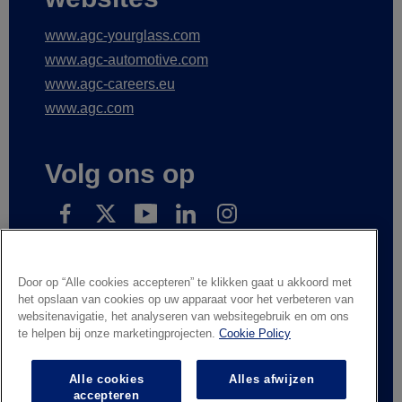
www.agc-yourglass.com
www.agc-automotive.com
www.agc-careers.eu
www.agc.com
Volg ons op
Schrijf in op onze nieuwsberichten
Door op “Alle cookies accepteren” te klikken gaat u akkoord met
het opslaan van cookies op uw apparaat voor het verbeteren van
websitenavigatie, het analyseren van websitegebruik en om ons
te helpen bij onze marketingprojecten.
Cookie Policy
Wettelijke informatie
Privacyverklaring
Leveranciers en handelspartners
Contacteer ons
Alle cookies
Alles afwijzen
Responsible Disclosure
Whistleblowing
accepteren