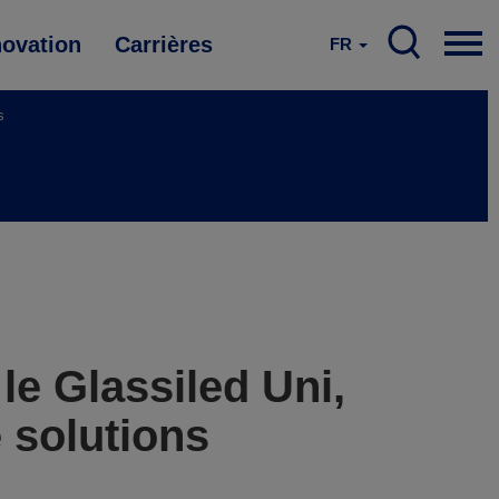
novation
Carrières
FR
s
le Glassiled Uni,
 solutions