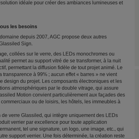
a solution idéale pour créer des ambiances lumineuses et
ous les besoins
e domaine depuis 2007, AGC propose deux autres
Glassiled Sign.
trage, collées sur le verre, des LEDs monochromes ou
lité permet au support vitré de se transformer, à la nuit
if, permettant la diffusion fidèle de tout projet animé. Le
a transparence à 99% ; aucun effet « barres » ne vient
 le design du projet. Les composants électroniques et les
ions atmosphériques par le double vitrage, qui assure
assiled Motion convient particulièrement aux façades des
es commerciaux ou de loisirs, les hôtels, les immeubles à
n de verre Glassiled, qui intègre uniquement des LEDs
duit verrier par excellence pour toute application
ermanent, tel une signature, un logo, une image, etc., qui
re support verrier. Une fois déterminée, la création reste