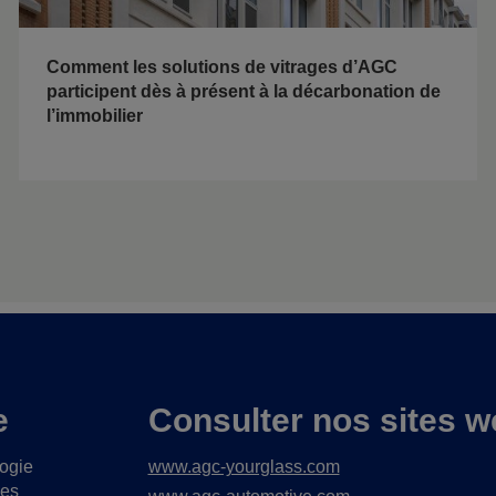
Comment les solutions de vitrages d’AGC
participent dès à présent à la décarbonation de
l’immobilier
e
Consulter nos sites w
logie
www.agc-yourglass.com
ues