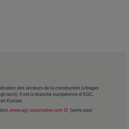
nation des secteurs de la construction (vitrages
t high-tech). Il est la branche européenne d’AGC,
s en Europe.
tion),
www.agc-automotive.com
(verre pour