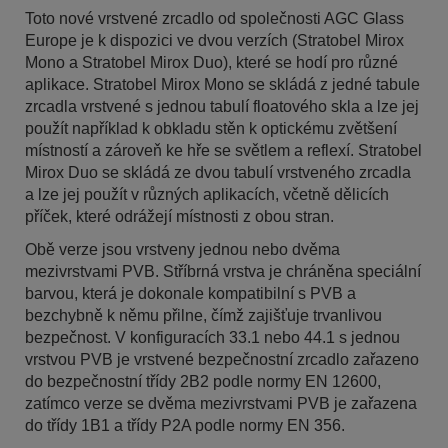
Toto nové vrstvené zrcadlo od společnosti AGC Glass
Europe je k dispozici ve dvou verzích (Stratobel Mirox
Mono a Stratobel Mirox Duo), které se hodí pro různé
aplikace. Stratobel Mirox Mono se skládá z jedné tabule
zrcadla vrstvené s jednou tabulí floatového skla a lze jej
použít například k obkladu stěn k optickému zvětšení
místností a zároveň ke hře se světlem a reflexí. Stratobel
Mirox Duo se skládá ze dvou tabulí vrstveného zrcadla
a lze jej použít v různých aplikacích, včetně dělicích
příček, které odrážejí místnosti z obou stran.
Obě verze jsou vrstveny jednou nebo dvěma
mezivrstvami PVB. Stříbrná vrstva je chráněna speciální
barvou, která je dokonale kompatibilní s PVB a
bezchybně k němu přilne, čímž zajišťuje trvanlivou
bezpečnost. V konfiguracích 33.1 nebo 44.1 s jednou
vrstvou PVB je vrstvené bezpečnostní zrcadlo zařazeno
do bezpečnostní třídy 2B2 podle normy EN 12600,
zatímco verze se dvěma mezivrstvami PVB je zařazena
do třídy 1B1 a třídy P2A podle normy EN 356.