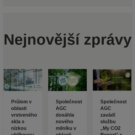
Nejnovější zprávy
Průlom v
Společnost
Společnost
oblasti
AGC
AGC
vrstveného
dosáhla
zavádí
skla s
nového
službu
nízkou
milníku v
„My CO2
uhlíkovou
oblasti
Report“ s