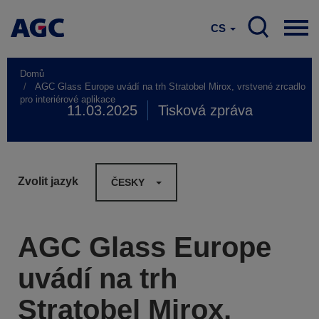
CS
Domů
AGC Glass Europe uvádí na trh Stratobel Mirox, vrstvené zrcadlo
pro interiérové aplikace
11.03.2025
Tisková zpráva
Zvolit jazyk
ČESKY
AGC Glass Europe
uvádí na trh
Stratobel Mirox,