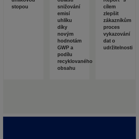
stopou
snižování
cílem
emisí
zlepšit
uhlíku
zákazníkům
díky
proces
novým
vykazování
hodnotám
dat o
GWP a
udržitelnosti
podílu
recyklovaného
obsahu