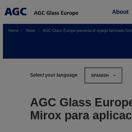
Main
About
navigation
Home
News
AGC Glass Europe presenta el espejo laminado Strato
Select your language
SPANISH
AGC Glass Europe 
Mirox para aplicac