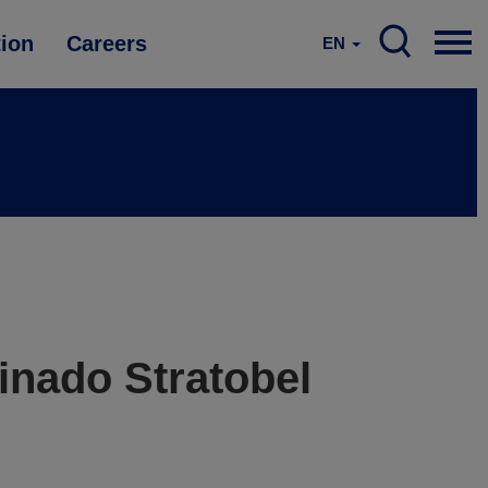
tion
Careers
EN
inado Stratobel