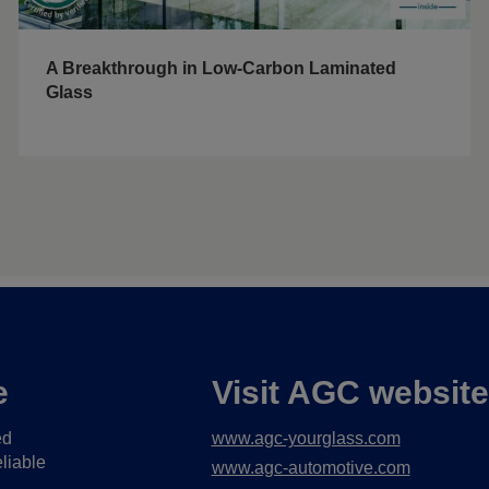
A Breakthrough in Low-Carbon Laminated
Glass
e
Visit AGC websit
ed
www.agc-yourglass.com
liable
www.agc-automotive.com