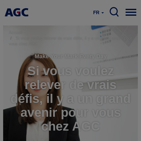
FR
Accueil
Si vous voulez relever de vrais défis, il y a un grand avenir pour
vous chez AGC
Make Your Mark Every Day
Si vous voulez
relever de vrais
défis, il y a un grand
avenir pour vous
chez AGC