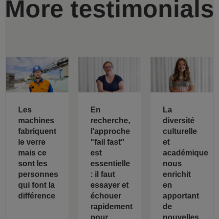
More testimonials
Les
En
La
machines
recherche,
diversité
fabriquent
l'approche
culturelle
le verre
"fail fast"
et
mais ce
est
académique
sont les
essentielle
nous
personnes
: il faut
enrichit
qui font la
essayer et
en
différence
échouer
apportant
rapidement
de
pour
nouvelles