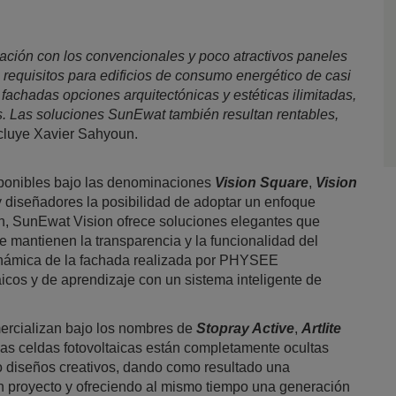
ión con los convencionales y poco atractivos paneles
 requisitos para edificios de consumo energético de casi
 fachadas opciones arquitectónicas y estéticas ilimitadas,
os. Las soluciones SunEwat también resultan rentables,
ncluye Xavier Sahyoun.
ponibles bajo las denominaciones
Vision Square
,
Vision
s y diseñadores la posibilidad de adoptar un enfoque
ión, SunEwat Vision ofrece soluciones elegantes que
e mantienen la transparencia y la funcionalidad del
inámica de la fachada realizada por PHYSEE
icos y de aprendizaje con un sistema inteligente de
rcializan bajo los nombres de
Stopray Active
,
Artlite
 las celdas fotovoltaicas están completamente ocultas
 o diseños creativos, dando como resultado una
n proyecto y ofreciendo al mismo tiempo una generación