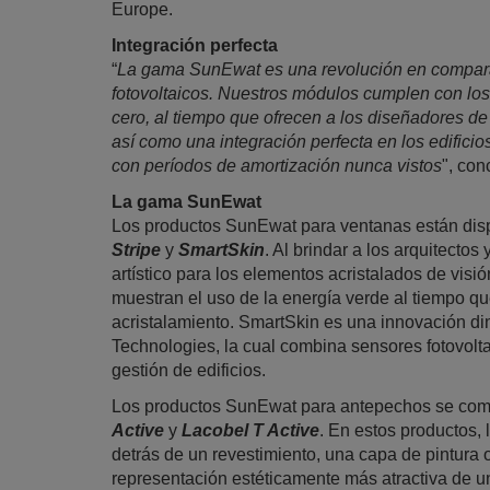
Europe.
Integración perfecta
“
La gama SunEwat es una revolución en comparac
fotovoltaicos. Nuestros módulos cumplen con los
cero, al tiempo que ofrecen a los diseñadores de
así como una integración perfecta en los edifici
con períodos de amortización nunca vistos
", co
La gama SunEwat
Los productos SunEwat para ventanas están dis
Stripe
y
SmartSkin
. Al brindar a los arquitecto
artístico para los elementos acristalados de vis
muestran el uso de la energía verde al tiempo qu
acristalamiento. SmartSkin es una innovación d
Technologies, la cual combina sensores fotovolta
gestión de edificios.
Los productos SunEwat para antepechos se come
Active
y
Lacobel T Active
. En estos productos,
detrás de un revestimiento, una capa de pintura
representación estéticamente más atractiva de u