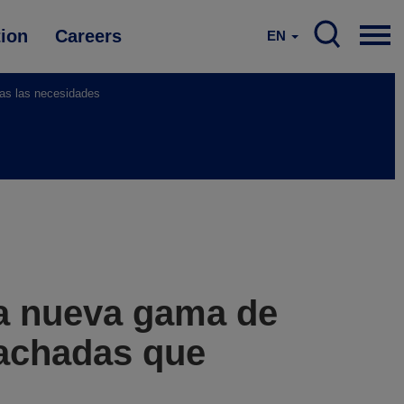
tion
Careers
EN
as las necesidades
a nueva gama de
fachadas que