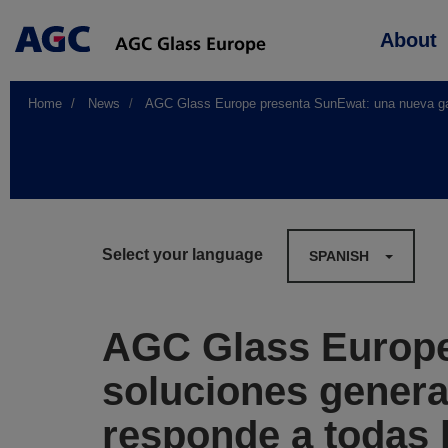
Main
About
navigation
Home
News
AGC Glass Europe presenta SunEwat: una nueva gam
Select your language
SPANISH
AGC Glass Europe
soluciones genera
responde a todas 