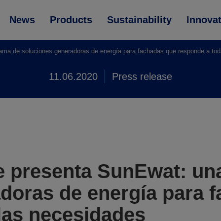
News
Products
Sustainability
Innova
a de soluciones generadoras de energía para fachadas que responde a tod
11.06.2020
Press release
 presenta SunEwat: un
doras de energía para 
las necesidades