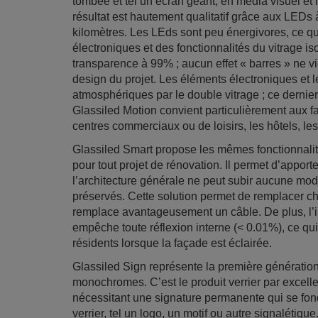
tombée et tel un écran géant, en media visuel et i
résultat est hautement qualitatif grâce aux LEDs à
kilomètres. Les LEds sont peu énergivores, ce q
électroniques et des fonctionnalités du vitrage is
transparence à 99% ; aucun effet « barres » ne vie
design du projet. Les éléments électroniques et 
atmosphériques par le double vitrage ; ce dernie
Glassiled Motion convient particulièrement aux fa
centres commerciaux ou de loisirs, les hôtels, 
Glassiled Smart propose les mêmes fonctionnali
pour tout projet de rénovation. Il permet d’appor
l’architecture générale ne peut subir aucune modif
préservés. Cette solution permet de remplacer ch
remplace avantageusement un câble. De plus, l’
empêche toute réflexion interne (< 0.01%), ce qu
résidents lorsque la façade est éclairée.
Glassiled Sign représente la première génératio
monochromes. C’est le produit verrier par excelle
nécessitant une signature permanente qui se fon
verrier, tel un logo, un motif ou autre signalétique