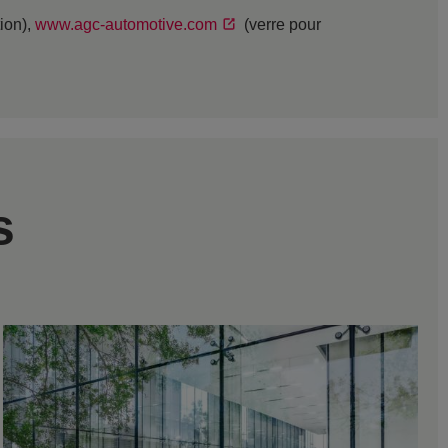
tion),
www.agc-automotive.com
(verre pour
s