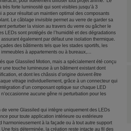
nteractif, pour fidèlement diffuser tout projet animé. Le
 très forte luminosité qui sont visibles jusqu’à 3
ui a pour résultat un maintien optimal des composants
olant. Le câblage invisible permet au verre de garder sa
nt perturber la vision au travers du verre ou gâcher le
les LEDs sont protégés de l’humidité et des dégradations
r assurant également par défaut une isolation thermique.
çades des bâtiments tels que les stades sportifs, les
les immeubles à appartements ou à bureaux,…
tés que Glassiled Motion, mais a spécialement été conçu
ter une touche lumineuse à un bâtiment existant dont
ication, et dont les châssis d’origine doivent être
aque vitrage individuellement, grâce à un connecteur qui
intégration d’un composant optique sur chaque LED
i n’occasionne aucune gêne ni perturbation pour les
n de verre Glassiled qui intègre uniquement des LEDs
nce pour toute application intérieure ou extérieure
d harmonieusement à la façade ou à tout autre support
. Une fois déterminée, la création reste intacte au fil des