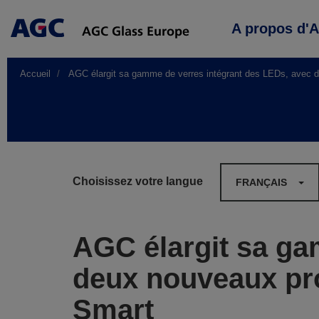
Main
A propos d'
navigation
Accueil
AGC élargit sa gamme de verres intégrant des LEDs, avec de
Choisissez votre langue
FRANÇAIS
AGC élargit sa ga
deux nouveaux pro
Smart