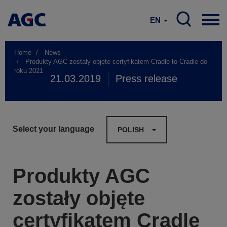
EN
Home
News
Produkty AGC zostały objęte certyfikatem Cradle to Cradle do
roku 2021
21.03.2019
Press release
Select your language
POLISH
Produkty AGC
zostały objęte
certyfikatem Cradle