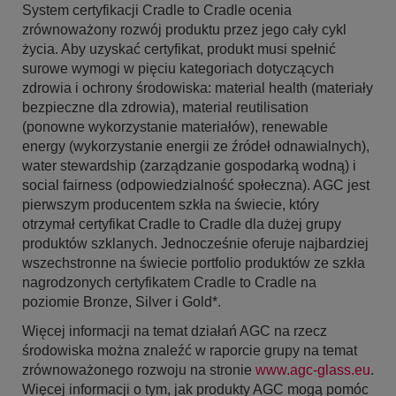
System certyfikacji Cradle to Cradle ocenia
zrównoważony rozwój produktu przez jego cały cykl
życia. Aby uzyskać certyfikat, produkt musi spełnić
surowe wymogi w pięciu kategoriach dotyczących
zdrowia i ochrony środowiska: material health (materiały
bezpieczne dla zdrowia), material reutilisation
(ponowne wykorzystanie materiałów), renewable
energy (wykorzystanie energii ze źródeł odnawialnych),
water stewardship (zarządzanie gospodarką wodną) i
social fairness (odpowiedzialność społeczna). AGC jest
pierwszym producentem szkła na świecie, który
otrzymał certyfikat Cradle to Cradle dla dużej grupy
produktów szklanych. Jednocześnie oferuje najbardziej
wszechstronne na świecie portfolio produktów ze szkła
nagrodzonych certyfikatem Cradle to Cradle na
poziomie Bronze, Silver i Gold*.
Więcej informacji na temat działań AGC na rzecz
środowiska można znaleźć w raporcie grupy na temat
zrównoważonego rozwoju na stronie
www.agc-glass.eu
.
Więcej informacji o tym, jak produkty AGC mogą pomóc