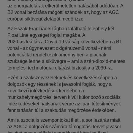
az energiafelárak elkerülhetetlen hatásából adódóan. A
B2 vonal bezárása mögötti szándék az, hogy az AGC
európai síküvegüzletágát megőrizze.
Az Észak-Franciaországban található telephely két
Float Line egységet foglal magába. A
2020-as leállás a Covid-19 válság következtében a B1
vonal - az úgynevezett oxigénüzemű vonal - némi
potenciállal rendelkezik amennyiben a piacnak
szüksége lenne a síküvegre – ami a szén-dioxid-mentes
termelési technológiai eljárást biztosítja a 2030-ra.
Ezért a szakszervezeteknek és következésképpen a
dolgozók egy részének is javasolni fogják, hogy a
következő intézkedések keretében a
munkahelymegőrzési terven kívül különböző szociális
intézkedéseket hajtsanak végre az ipari létesítmények
fenntartásán túl a szaktudás megörzése érdekében.
Ami a szociális szempontokat illeti, a sor lezárás miatt
az AGC a dolgozók számára támogatási tervet javasol