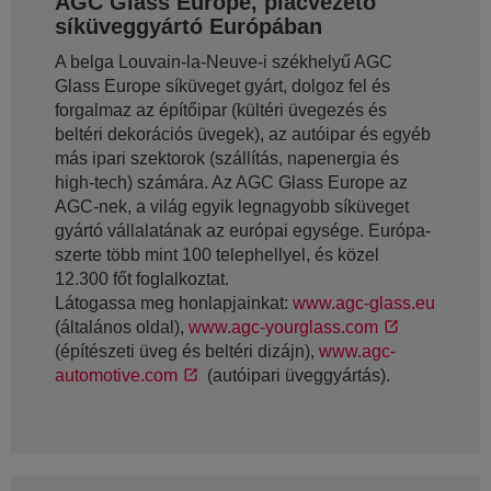
AGC Glass Europe, piacvezetö
síküveggyártó Európában
A belga Louvain-la-Neuve-i székhelyű AGC
Glass Europe síküveget gyárt, dolgoz fel és
forgalmaz az építőipar (kültéri üvegezés és
beltéri dekorációs üvegek), az autóipar és egyéb
más ipari szektorok (szállítás, napenergia és
high-tech) számára. Az AGC Glass Europe az
AGC-nek, a világ egyik legnagyobb síküveget
gyártó vállalatának az európai egysége. Európa-
szerte több mint 100 telephellyel, és közel
12.300 főt foglalkoztat.
Látogassa meg honlapjainkat:
www.agc-glass.eu
(általános oldal),
www.agc-yourglass.com
(építészeti üveg és beltéri dizájn),
www.agc-
automotive.com
(autóipari üveggyártás).