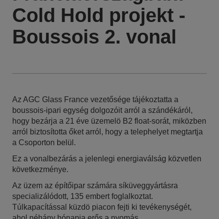
Cold Hold projekt -
Boussois 2. vonal
Az AGC Glass France vezetősége tájékoztatta a
boussois-ipari egység dolgozóit arról a szándékáról,
hogy bezárja a 21 éve üzemelö B2 float-sorát, miközben
arról biztosította őket arról, hogy a telephelyet megtartja
a Csoporton belül.
Ez a vonalbezárás a jelenlegi energiaválság közvetlen
következménye.
Az üzem az építőipar számára síküveggyártásra
specializálódott, 135 embert foglalkoztat.
Túlkapacítással küzdö piacon fejti ki tevékenységét,
ahol néhány hónapja erős a nyomás