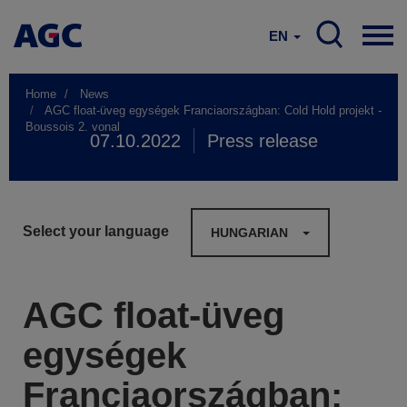
EN
Home
News
AGC float-üveg egységek Franciaországban: Cold Hold projekt -
Boussois 2. vonal
07.10.2022
Press release
Select your language
HUNGARIAN
AGC float-üveg
egységek
Franciaországban: