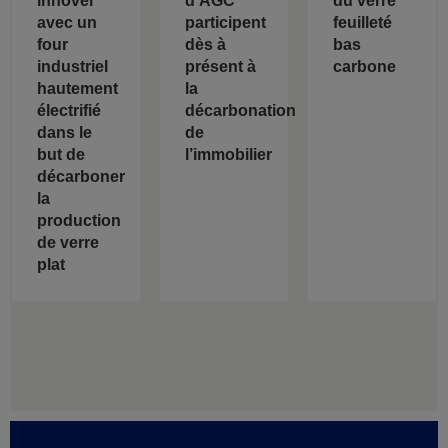
innover
d’AGC
du verre
avec un
participent
feuilleté
four
dès à
bas
industriel
présent à
carbone
hautement
la
électrifié
décarbonation
dans le
de
but de
l’immobilier
décarboner
la
production
de verre
plat