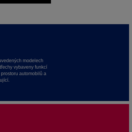
še uvedených modelech
 střechy vybaveny funkcí
o prostoru automobilů a
jící.