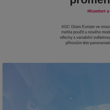
Komfort a 
AGC Glass Europe ve snaze 
mohla použít u nového model
střechy s variabilní světeln
přínosům této panoramatic