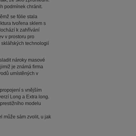
ch podmínek chránit.
mž se fólie stala
uktura tvořena sklem s
dochází k zahřívání
ev v prostoru pro
 sklářských technologií
k sladit nároky masové
jimiž je známá firma
vodů umístěných v
 propojení s vnějším
erzí Long a Extra long.
u prestižního modelu
 může sám zvolit, u jak