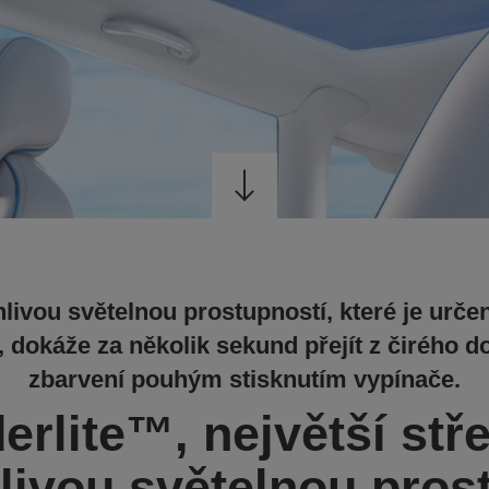
livou světelnou prostupností, které je urče
, dokáže za několik sekund přejít z čirého
zbarvení pouhým stisknutím vypínače.
rlite™, největší stř
ivou světelnou pros