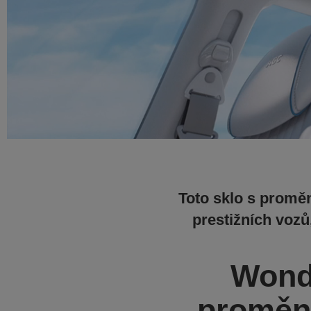
Toto sklo s proměn
prestižních vozů
Wonde
proměnl