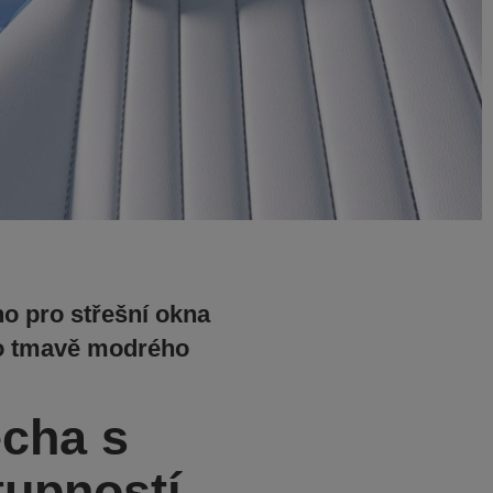
no pro střešní okna
 do tmavě modrého
echa s
tupností