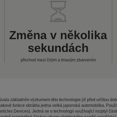
Změna v několika
i
sekundách
přechod mezi čirým a tmavým zbarvením
ala základním výzkumem této technologie již před určitou do
 takové funkce obrátila jedna velká japonská automobilka. Použ
ticles Devices). Jedná se o technologii využívající rozptyl část
hodně rozmístěné částice vlivem elektrického napětí uspořádají 