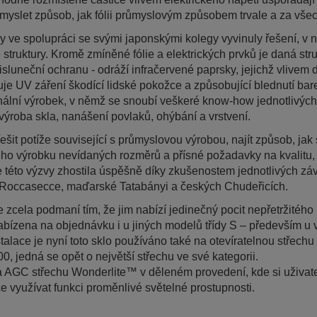
ymyslet způsob, jak fólii průmyslovým způsobem trvale a za vše
ve spolupráci se svými japonskými kolegy vyvinuly řešení, v ně
é struktury. Kromě zmíněné fólie a elektrických prvků je daná str
tisluneční ochranu - odráží infračervené paprsky, jejichž vlivem 
truje UV záření škodící lidské pokožce a způsobující blednutí bar
 finální výrobek, v němž se snoubí veškeré know-how jednotlivých
ýroba skla, nanášení povlaků, ohýbání a vrstvení.
řešit potíže související s průmyslovou výrobou, najít způsob, ja
ého výrobku nevídaných rozměrů a přísné požadavky na kvalitu, 
této výzvy zhostila úspěšně díky zkušenostem jednotlivých zá
é Roccasecce, maďarské Tatabányi a českých Chudeřicích.
 zcela podmaní tím, že jim nabízí jedinečný pocit nepřetržitého
abízena na objednávku i u jiných modelů třídy S – především u v
talace je nyní toto sklo používáno také na otevíratelnou střech
 jedná se opět o největší střechu ve své kategorii.
 AGC střechu Wonderlite™ v děleném provedení, kde si uživatel
e využívat funkci proměnlivé světelné prostupnosti.