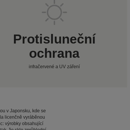
Protisluneční
ochrana
infračervené a UV záření
bou v Japonsku, kde se
ila licenčně vyráběnou
ic: výrobky obsahující
tak, že sklo zprůhlední.