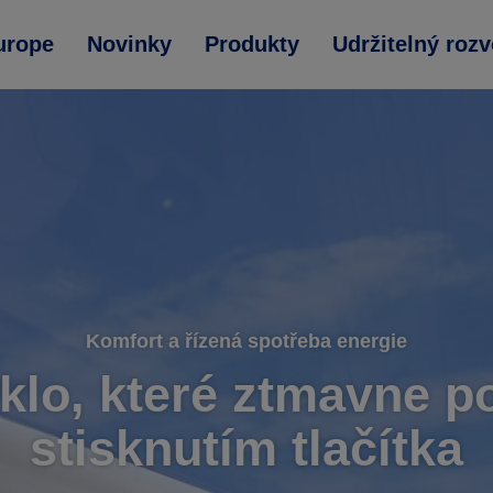
urope
Novinky
Produkty
Udržitelný rozv
Komfort a řízená spotřeba energie
sklo, které ztmavne 
stisknutím tlačítka