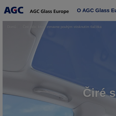
Main
O AGC Glass E
navigation
Domů
Čiré sklo, které ztmavne pouhým stisknutím tlačítka
Čiré 