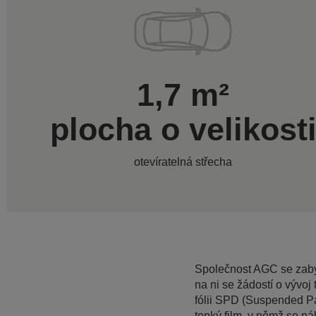
1,7 m²
plocha o velikost
otevíratelná střecha
Společnost AGC se zabýv
na ni se žádostí o vývoj
fólii SPD (Suspended Par
tenký film, v němž se ná