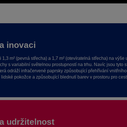
a inovaci
i 1,3 m² (pevná střecha) a 1,7 m² (otevíratelná střecha) na vý
echy s variabilní světelnou prostupností na trhu. Navíc jsou tyto
terá odráží infračervené paprsky způsobující přehřívání vnitřníh
í lidské pokožce a způsobující blednutí barev v prostoru pro cestu
 udržitelnost