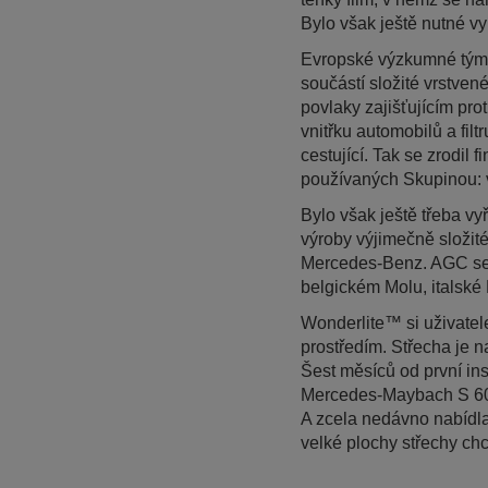
Bylo však ještě nutné v
Evropské výzkumné týmy 
součástí složité vrstven
povlaky zajišťujícím pro
vnitřku automobilů a fil
cestující. Tak se zrodil
používaných Skupinou: v
Bylo však ještě třeba vy
výroby výjimečně složit
Mercedes-Benz. AGC se 
belgickém Molu, italsk
Wonderlite™ si uživatele
prostředím. Střecha je n
Šest měsíců od první ins
Mercedes-Maybach S 600,
A zcela nedávno nabídla
velké plochy střechy chc