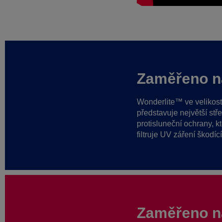
Zaměřeno n
Wonderlite™ ve velikost
představuje největší stř
protisluneční ochrany, k
filtruje UV záření škodíc
Zaměřeno na