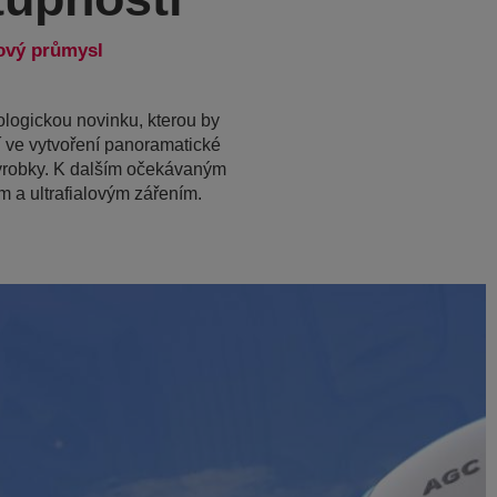
ový průmysl
logickou novinku, kterou by
í ve vytvoření panoramatické
 výrobky. K dalším očekávaným
m a ultrafialovým zářením.