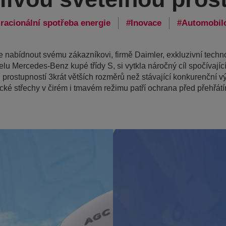
racionální spotřeba energie
Inovace
Automobil
nabídnout svému zákazníkovi, firmě Daimler, exkluzivní techno
u Mercedes-Benz kupé třídy S, si vytkla náročný cíl spočívajíc
ou prostupností 3krát větších rozměrů než stávající konkurenční
ké střechy v čirém i tmavém režimu patří ochrana před přehřátí