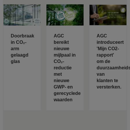
Doorbraak
AGC
AGC
in CO₂-
bereikt
introduceert
arm
nieuwe
'Mijn CO2-
gelaagd
mijlpaal in
rapport'
glas
CO₂-
om de
reductie
duurzaamheids
met
van
nieuwe
klanten te
GWP- en
versterken.
gerecyclede
waarden