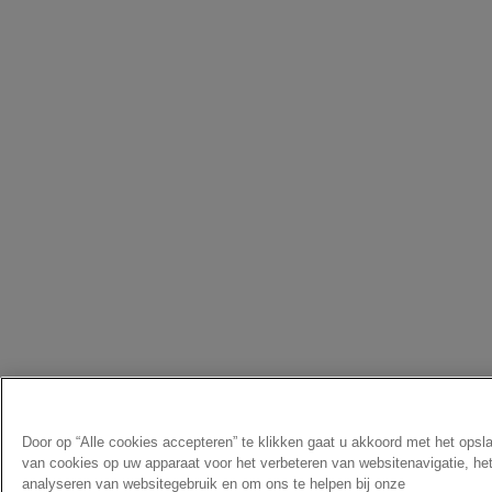
Door op “Alle cookies accepteren” te klikken gaat u akkoord met het opsl
van cookies op uw apparaat voor het verbeteren van websitenavigatie, he
analyseren van websitegebruik en om ons te helpen bij onze