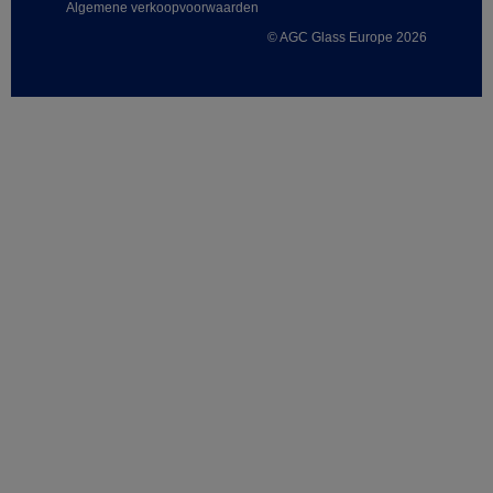
Algemene verkoopvoorwaarden
© AGC Glass Europe 2026
Footer