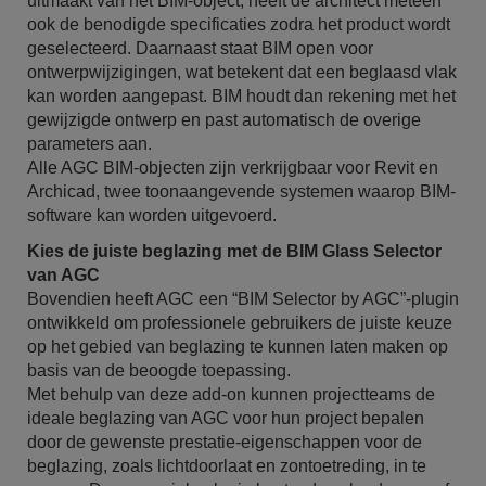
uitmaakt van het BIM-object, heeft de architect meteen
ook de benodigde specificaties zodra het product wordt
geselecteerd. Daarnaast staat BIM open voor
ontwerpwijzigingen, wat betekent dat een beglaasd vlak
kan worden aangepast. BIM houdt dan rekening met het
gewijzigde ontwerp en past automatisch de overige
parameters aan.
Alle AGC BIM-objecten zijn verkrijgbaar voor Revit en
Archicad, twee toonaangevende systemen waarop BIM-
software kan worden uitgevoerd.
Kies de juiste beglazing met de BIM Glass Selector
van AGC
Bovendien heeft AGC een “BIM Selector by AGC”-plugin
ontwikkeld om professionele gebruikers de juiste keuze
op het gebied van beglazing te kunnen laten maken op
basis van de beoogde toepassing.
Met behulp van deze add-on kunnen projectteams de
ideale beglazing van AGC voor hun project bepalen
door de gewenste prestatie-eigenschappen voor de
beglazing, zoals lichtdoorlaat en zontoetreding, in te