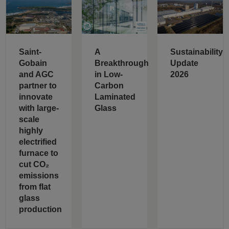
Saint-
A
Sustainability
Gobain
Breakthrough
Update
and AGC
in Low-
2026
partner to
Carbon
innovate
Laminated
with large-
Glass
scale
highly
electrified
furnace to
cut CO₂
emissions
from flat
glass
production