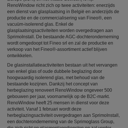
RenoWindow richt zich op twee activiteiten: enerzijds
een dienst van glasplaatsing in België en anderzijds de
productie en de commercialisering van Fineo®, een
vacuüm-isolerend glas. Enkel de
glasplaatsingsactiviteiten worden overgedragen aan
SprimoInstall. De bestaande AGC-dochteronderneming
wordt omgedoopt tot Fineo srl en zal de productie en
verkoop van het Fineo®-assortiment actief blijven
ontwikkelen.
De glasinstallatieactiviteiten bestaan uit het vervangen
van enkel glas of oude dubbele beglazing door
hoogwaardig isolerend glas, met behoud van de
bestaande kozijnen. Dankzij het concept van
herbeglazing renoveert RenoWindow ongeveer 500
gebouwen per jaar, voornamelijk op de B2C-markt.
RenoWindow heeft 25 mensen in dienst voor deze
activiteit. Vanaf 1 februari wordt deze
herbeglazingsactiviteit overgedragen aan SprimoInstall,
een dochteronderneming van de Sprimoglass Group,
die zich richt op glasmontagediensten en zal verder