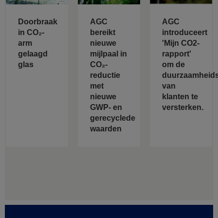
Doorbraak
AGC
AGC
in CO₂-
bereikt
introduceert
arm
nieuwe
'Mijn CO2-
gelaagd
mijlpaal in
rapport'
glas
CO₂-
om de
reductie
duurzaamheids
met
van
nieuwe
klanten te
GWP- en
versterken.
gerecyclede
waarden