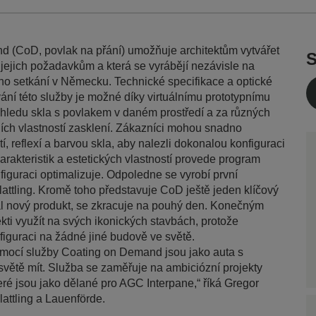
 (CoD, povlak na přání) umožňuje architektům vytvářet
S
 jejich požadavkům a která se vyrábějí nezávisle na
o setkání v Německu. Technické specifikace a optické
vání této služby je možné díky virtuálnímu prototypnímu
zhledu skla s povlakem v daném prostředí a za různých
ích vlastností zasklení. Zákazníci mohou snadno
í, reflexí a barvou skla, aby nalezli dokonalou konfiguraci
arakteristik a estetických vlastností provede program
nfiguraci optimalizuje. Odpoledne se vyrobí první
attling. Kromě toho představuje CoD ještě jeden klíčový
val nový produkt, se zkracuje na pouhý den. Konečným
kti využít na svých ikonických stavbách, protože
figuraci na žádné jiné budově ve světě.
mocí služby Coating on Demand jsou jako auta s
světě mít. Služba se zaměřuje na ambiciózní projekty
eré jsou jako dělané pro AGC Interpane,“ říká Gregor
lattling a Lauenförde.