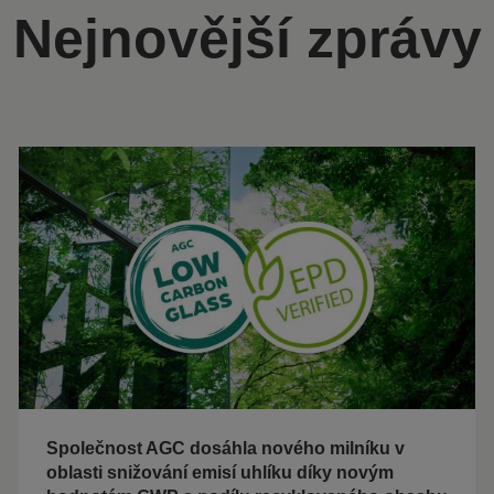
Nejnovější zprávy
Společnost AGC dosáhla nového milníku v
oblasti snižování emisí uhlíku díky novým