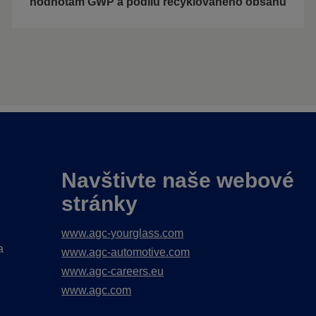
hodnotám GWP a podílu recyklovaného obsahu
Navštivte naše webové
stránky
www.agc-yourglass.com
a
www.agc-automotive.com
www.agc-careers.eu
www.agc.com