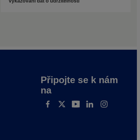
vykazování dat o udržitelnosti
Připojte se k nám
na