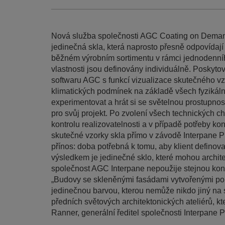
Nová služba společnosti AGC Coating on Demand
jedinečná skla, která naprosto přesně odpovídají
běžném výrobním sortimentu v rámci jednodenníh
vlastnosti jsou definovány individuálně. Poskyto
softwaru AGC s funkcí vizualizace skutečného v
klimatických podmínek na základě všech fyzikáln
experimentovat a hrát si se světelnou prostupnost
pro svůj projekt. Po zvolení všech technických ch
kontrolu realizovatelnosti a v případě potřeby ko
skutečné vzorky skla přímo v závodě Interpane Pl
přínos: doba potřebná k tomu, aby klient defino
výsledkem je jedinečné sklo, které mohou archite
společnost AGC Interpane nepoužije stejnou kon
„Budovy se skleněnými fasádami vytvořenými po
jedinečnou barvou, kterou nemůže nikdo jiný na 
předních světových architektonických ateliérů, kt
Ranner, generální ředitel společnosti Interpane P