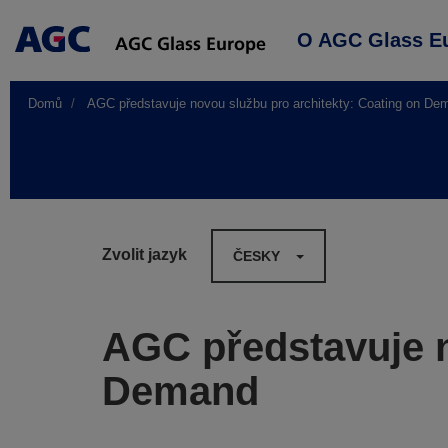
Main
O AGC Glass E
navigation
Domů
AGC představuje novou službu pro architekty: Coating on De
Zvolit jazyk
ČESKY
AGC představuje n
Demand