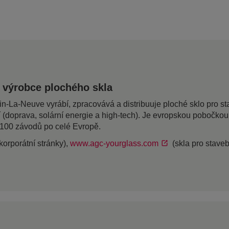
 výrobce plochého skla
a-Neuve vyrábí, zpracovává a distribuuje ploché sklo pro stave
í (doprava, solární energie a high-tech). Je evropskou pobočk
 100 závodů po celé Evropě.
korporátní stránky),
www.agc-yourglass.com
(skla pro staveb