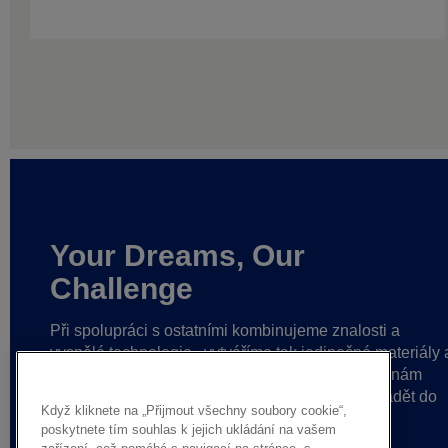
Your Dreams, Our
Challenge
Při spolupráci s ostatními kombinujeme znalosti a
vyspělé technologie,
vytváříme tak jedinečné materiály 
řešení a budujeme pevné partnerské vztahy.
To nám
pomáhá dosahovat stále lepších výsledků
a uvádět do
Když kliknete na „Přijmout všechny soubory cookie“,
života smělé myšlenky.
poskytnete tím souhlas k jejich ukládání na vašem